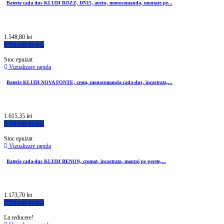
Baterie cada dus KLUDI BOZZ, DN15, auriu, monocomanda, montare pe...
1.548,80 lei
Nu este in stoc
Stoc epuizat
Vizualizare rapida
Baterie KLUDI NOVA FONTE, crom, monocomanda cada-dus, incastrata,...
1.615,35 lei
Nu este in stoc
Stoc epuizat
Vizualizare rapida
Baterie cada-dus KLUDI RENON, cromat, incastrata, montaj pe perete,...
1.173,70 lei
Nu este in stoc
La reducere!