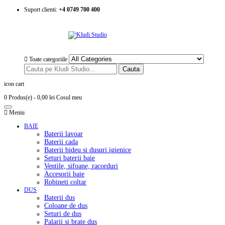
Suport clienti:
+4 0749 700 400
Toate categoriile
Cauta
icon cart
0 Produs(e)
- 0,00 lei
Cosul meu
Meniu
BAIE
Baterii lavoar
Baterii cada
Baterii bideu si dusuri igienice
Seturi baterii baie
Ventile, sifoane, racorduri
Accesorii baie
Robineti coltar
DUS
Baterii dus
Coloane de dus
Seturi de dus
Palarii si brate dus