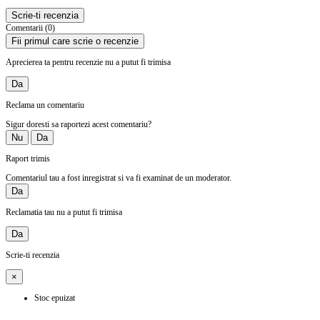
Scrie-ti recenzia
Comentarii (0)
Fii primul care scrie o recenzie
Aprecierea ta pentru recenzie nu a putut fi trimisa
Da
Reclama un comentariu
Sigur doresti sa raportezi acest comentariu?
Nu
Da
Raport trimis
Comentariul tau a fost inregistrat si va fi examinat de un moderator.
Da
Reclamatia tau nu a putut fi trimisa
Da
Scrie-ti recenzia
×
Stoc epuizat