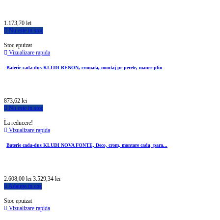
1.173,70 lei
Nu este in stoc
Stoc epuizat
Vizualizare rapida
Baterie cada-dus KLUDI RENON, cromata, montaj pe perete, maner plin
873,62 lei
Nu este in stoc
La reducere!
Vizualizare rapida
Baterie cada-dus KLUDI NOVA FONTE, Deco, crom, montare cada, para...
2.608,00 lei
3.529,34 lei
Adauga in cos
Stoc epuizat
Vizualizare rapida