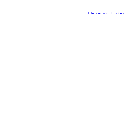
Intra in cont
Cont nou