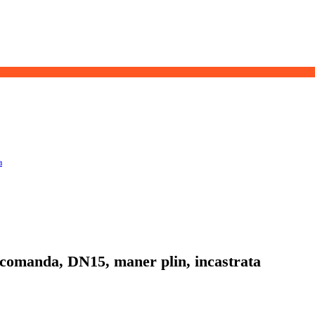
a
omanda, DN15, maner plin, incastrata