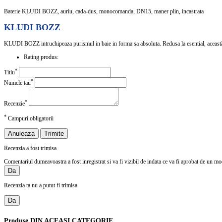
Baterie KLUDI BOZZ, auriu, cada-dus, monocomanda, DN15, maner plin, incastrata
KLUDI BOZZ
KLUDI BOZZ intruchipeaza purismul in baie in forma sa absoluta. Redusa la esential, această 
Rating produs:
*
Titlu
*
Numele tau
*
Recenzie
*
Campuri obligatorii
Anuleaza
Trimite
Recenzia a fost trimisa
Comentariul dumeavoastra a fost inregistrat si va fi vizibil de indata ce va fi aprobat de un mo
Da
Recenzia ta nu a putut fi trimisa
Da
Produse
DIN ACEASI CATEGORIE