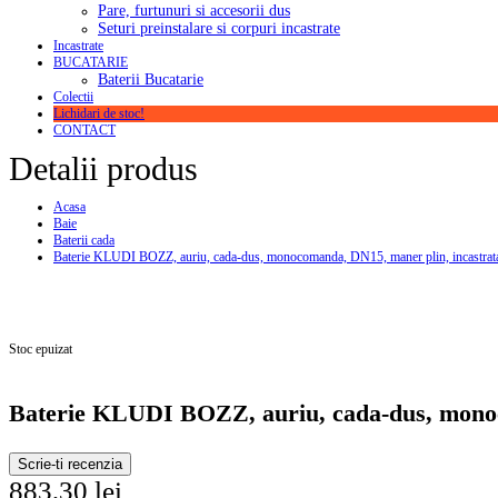
Pare, furtunuri si accesorii dus
Seturi preinstalare si corpuri incastrate
Incastrate
BUCATARIE
Baterii Bucatarie
Colectii
Lichidari de stoc!
CONTACT
Detalii produs
Acasa
Baie
Baterii cada
Baterie KLUDI BOZZ, auriu, cada-dus, monocomanda, DN15, maner plin, incastrat
Stoc epuizat
Baterie KLUDI BOZZ, auriu, cada-dus, monoc
Scrie-ti recenzia
883,30 lei