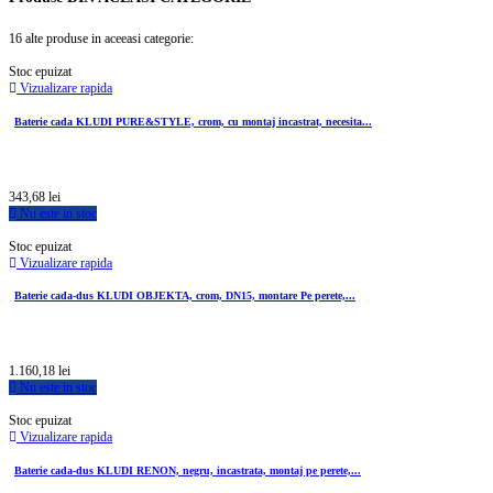
16 alte produse in aceeasi categorie:
Stoc epuizat
Vizualizare rapida
Baterie cada KLUDI PURE&STYLE, crom, cu montaj incastrat, necesita...
343,68 lei
Nu este in stoc
Stoc epuizat
Vizualizare rapida
Baterie cada-dus KLUDI OBJEKTA, crom, DN15, montare Pe perete,...
1.160,18 lei
Nu este in stoc
Stoc epuizat
Vizualizare rapida
Baterie cada-dus KLUDI RENON, negru, incastrata, montaj pe perete,...