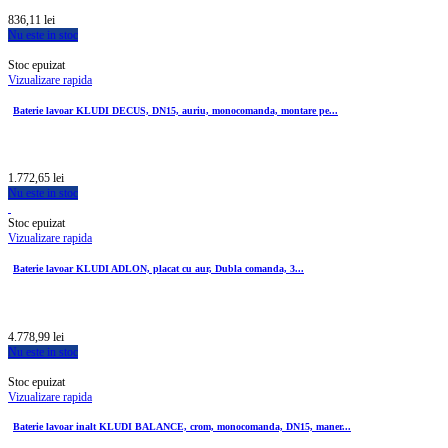
836,11 lei
Nu este in stoc
Stoc epuizat
Vizualizare rapida
Baterie lavoar KLUDI DECUS, DN15, auriu, monocomanda, montare pe...
1.772,65 lei
Nu este in stoc
Stoc epuizat
Vizualizare rapida
Baterie lavoar KLUDI ADLON, placat cu aur, Dubla comanda, 3...
4.778,99 lei
Nu este in stoc
Stoc epuizat
Vizualizare rapida
Baterie lavoar inalt KLUDI BALANCE, crom, monocomanda, DN15, maner...