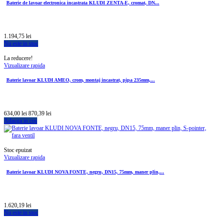
Baterie de lavoar electronica incastrata KLUDI ZENTA-E, cromat, DN...
1.194,75 lei
Nu este in stoc
La reducere!
Vizualizare rapida
Baterie lavoar KLUDI AMEO, crom, montaj incastrat, pipa 235mm,...
634,00 lei
870,39 lei
Adauga in cos
Stoc epuizat
Vizualizare rapida
Baterie lavoar KLUDI NOVA FONTE, negru, DN15, 75mm, maner plin,...
1.620,19 lei
Nu este in stoc