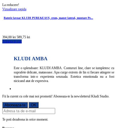
La reducere!
Vizualizare rapida
Baterie lavoar KLUDI PURE&EASY, crom, maner lateral, montare Pe...
394,00 lei
589,75 lei
Adauga in cos
KLUDI AMBA
Este o splendoare: KLUDI AMBA. Contururi line, clare se iumpletesc cu
suprafete delicate, matasoase. Apa curge extrem de lin si fiecare atingere se
transforma intr-o experienta senzuala. Estetica emotionala nu a fost
nicicand atat de expresiva.
Fii la curent cu cele mai noi promotii! Aboneaza-te la newsletterul Kludi Studio.
Te poti dezabona in orice moment.