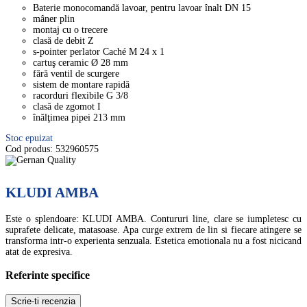
Baterie monocomandă lavoar, pentru lavoar înalt DN 15
mâner plin
montaj cu o trecere
clasă de debit Z
s-pointer perlator Caché M 24 x 1
cartuş ceramic Ø 28 mm
fără ventil de scurgere
sistem de montare rapidă
racorduri flexibile G 3/8
clasă de zgomot I
înălţimea pipei 213 mm
Stoc epuizat
Cod produs:
532960575
KLUDI AMBA
Este o splendoare: KLUDI AMBA. Contururi line, clare se iumpletesc cu
suprafete delicate, matasoase. Apa curge extrem de lin si fiecare atingere se
transforma intr-o experienta senzuala. Estetica emotionala nu a fost nicicand
atat de expresiva.
Referinte specifice
Scrie-ti recenzia