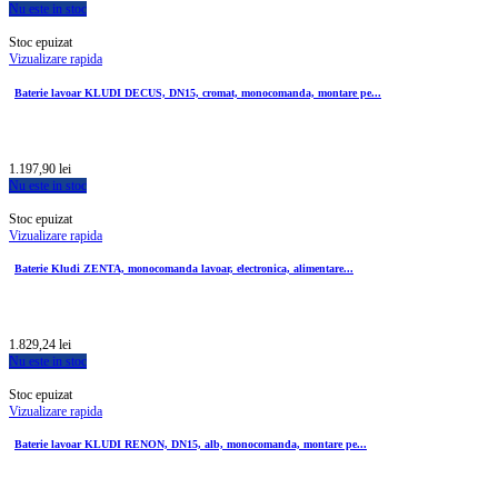
Nu este in stoc
Stoc epuizat
Vizualizare rapida
Baterie lavoar KLUDI DECUS, DN15, cromat, monocomanda, montare pe...
1.197,90 lei
Nu este in stoc
Stoc epuizat
Vizualizare rapida
Baterie Kludi ZENTA, monocomanda lavoar, electronica, alimentare...
1.829,24 lei
Nu este in stoc
Stoc epuizat
Vizualizare rapida
Baterie lavoar KLUDI RENON, DN15, alb, monocomanda, montare pe...