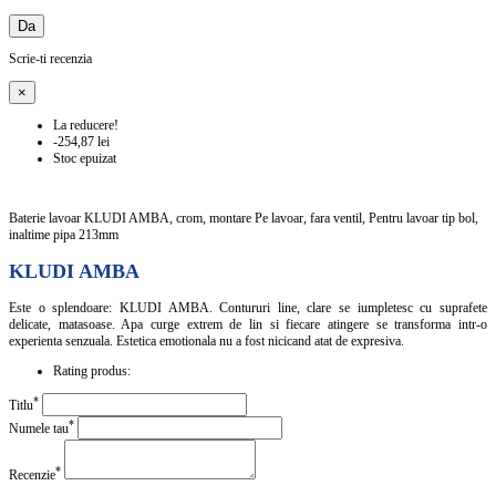
Da
Scrie-ti recenzia
×
La reducere!
-254,87 lei
Stoc epuizat
Baterie lavoar KLUDI AMBA, crom, montare Pe lavoar, fara ventil, Pentru lavoar tip bol,
inaltime pipa 213mm
KLUDI AMBA
Este o splendoare: KLUDI AMBA. Contururi line, clare se iumpletesc cu suprafete
delicate, matasoase. Apa curge extrem de lin si fiecare atingere se transforma intr-o
experienta senzuala. Estetica emotionala nu a fost nicicand atat de expresiva.
Rating produs:
*
Titlu
*
Numele tau
*
Recenzie