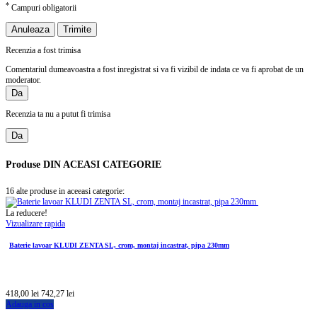
*
Campuri obligatorii
Anuleaza
Trimite
Recenzia a fost trimisa
Comentariul dumeavoastra a fost inregistrat si va fi vizibil de indata ce va fi aprobat de un
moderator.
Da
Recenzia ta nu a putut fi trimisa
Da
Produse
DIN ACEASI CATEGORIE
16 alte produse in aceeasi categorie:
La reducere!
Vizualizare rapida
Baterie lavoar KLUDI ZENTA SL, crom, montaj incastrat, pipa 230mm
418,00 lei
742,27 lei
Adauga in cos