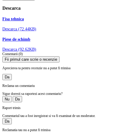
Descarca
Fisa tehnica
Descarca (72.44KB)
Piese de schimb
Descarca (92.62KB)
Comentarii (0)
Fii primul care scrie o recenzie
Aprecierea ta pentru recenzie nu a putut fi trimisa
Da
Reclama un comentariu
Sigur doresti sa raportezi acest comentariu?
Nu
Da
Raport trimis
Comentariul tau a fost inregistrat si va fi examinat de un moderator.
Da
Reclamatia tau nu a putut fi trimisa