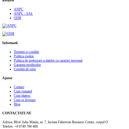
Resurse
ANPC
ANPC - SAL
ODR
Informatii
Termeni si conditii
Politica cookie
Politica de prelucrare a datelor cu caracter personal
Garantia produselor
Conditii de retur
Ajutor
Contact
Cum comand
Cum platesc
Cum se livreaza
Blog
CONTACTATI-NE
Adresa:
Blvd. Iuliu Maniu, nr. 7, Incinta Faberrom Business Center, corpul O
Telefon:
+4 0749 700 400