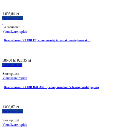
1.698,84 lei
Nu este in stoc
La reducere!
Vizualizare rapida
Baterie lavoar KLUDI E2, crom, montaj incastrat, montaj mascat,...
586,00 lei
928,35 lei
Adauga in cos
Stoc epuizat
Vizualizare rapida
Baterie lavoar KLUDI BALANCE, crom, montare Pe lavoar, ventil pop-up
1.008,67 lei
Nu este in stoc
Stoc epuizat
Vizualizare rapida