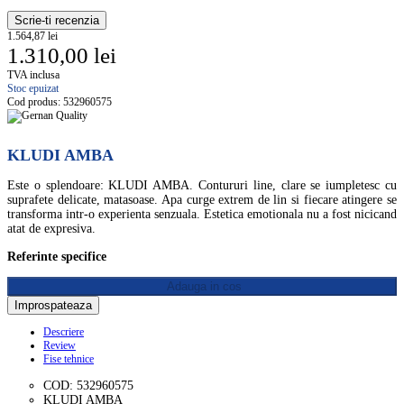
Scrie-ti recenzia
1.564,87 lei
1.310,00 lei
TVA inclusa
Stoc epuizat
Cod produs:
532960575
KLUDI AMBA
Este o splendoare: KLUDI AMBA. Contururi line, clare se iumpletesc cu
suprafete delicate, matasoase. Apa curge extrem de lin si fiecare atingere se
transforma intr-o experienta senzuala. Estetica emotionala nu a fost nicicand
atat de expresiva.
Referinte specifice
Adauga in cos
Descriere
Review
Fise tehnice
COD: 532960575
KLUDI AMBA