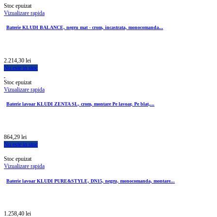
Stoc epuizat
Vizualizare rapida
Baterie KLUDI BALANCE, negru mat - crom, incastrata, monocomanda...
2.214,30 lei
Nu este in stoc
Stoc epuizat
Vizualizare rapida
Baterie lavoar KLUDI ZENTA SL, crom, montare Pe lavoar, Pe blat,...
864,29 lei
Nu este in stoc
Stoc epuizat
Vizualizare rapida
Baterie lavoar KLUDI PURE&STYLE, DN15, negru, monocomanda, montare...
1.258,40 lei