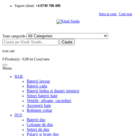
Suport clienti:
+4 0749 700 400
Intra in cont
Cont nou
Toate categoriile
Cauta
icon cart
0 Produs(e)
- 0,00 lei
Cosul meu
Meniu
BAIE
Baterii lavoar
Baterii cada
Baterii bideu si dusuri igienice
Seturi baterii baie
Ventile, sifoane, racorduri
Accesorii baie
Robineti coltar
DUS
Baterii dus
Coloane de dus
Seturi de dus
Palarii si brate dus