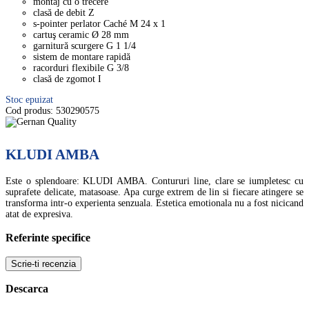
montaj cu o trecere
clasă de debit Z
s-pointer perlator Caché M 24 x 1
cartuş ceramic Ø 28 mm
garnitură scurgere G 1 1/4
sistem de montare rapidă
racorduri flexibile G 3/8
clasă de zgomot I
Stoc epuizat
Cod produs:
530290575
KLUDI AMBA
Este o splendoare: KLUDI AMBA. Contururi line, clare se iumpletesc cu
suprafete delicate, matasoase. Apa curge extrem de lin si fiecare atingere se
transforma intr-o experienta senzuala. Estetica emotionala nu a fost nicicand
atat de expresiva.
Referinte specifice
Scrie-ti recenzia
Descarca