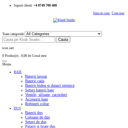
Suport clienti:
+4 0749 700 400
Intra in cont
Cont nou
Toate categoriile
Cauta
icon cart
0 Produs(e)
- 0,00 lei
Cosul meu
Meniu
BAIE
Baterii lavoar
Baterii cada
Baterii bideu si dusuri igienice
Seturi baterii baie
Ventile, sifoane, racorduri
Accesorii baie
Robineti coltar
DUS
Baterii dus
Coloane de dus
Seturi de dus
Palarii si brate dus