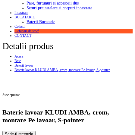
Pare, furtunuri si accesorii dus
Seturi preinstalare si corpuri incastrate
Incastrate
BUCATARIE
Baterii Bucatarie
Colectii
Lichidari de stoc!
CONTACT
Detalii produs
Acasa
Baie
Baterii lavoar
Baterie lavoar KLUDI AMBA, crom, montare Pe lavoar, S-pointer
Stoc epuizat
Baterie lavoar KLUDI AMBA, crom,
montare Pe lavoar, S-pointer
Scrie-ti recenzia