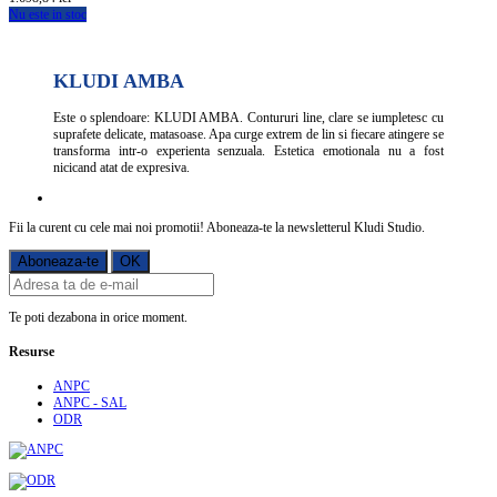
Nu este in stoc
KLUDI AMBA
Este o splendoare: KLUDI AMBA. Contururi line, clare se iumpletesc cu
suprafete delicate, matasoase. Apa curge extrem de lin si fiecare atingere se
transforma intr-o experienta senzuala. Estetica emotionala nu a fost
nicicand atat de expresiva.
Fii la curent cu cele mai noi promotii! Aboneaza-te la newsletterul Kludi Studio.
Te poti dezabona in orice moment.
Resurse
ANPC
ANPC - SAL
ODR