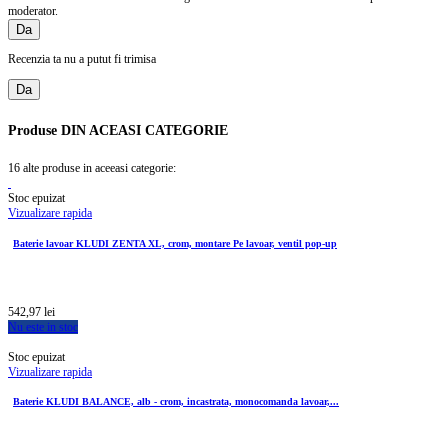
moderator.
Da
Recenzia ta nu a putut fi trimisa
Da
Produse
DIN ACEASI CATEGORIE
16 alte produse in aceeasi categorie:
Stoc epuizat
Vizualizare rapida
Baterie lavoar KLUDI ZENTA XL, crom, montare Pe lavoar, ventil pop-up
542,97 lei
Nu este in stoc
Stoc epuizat
Vizualizare rapida
Baterie KLUDI BALANCE, alb - crom, incastrata, monocomanda lavoar,...