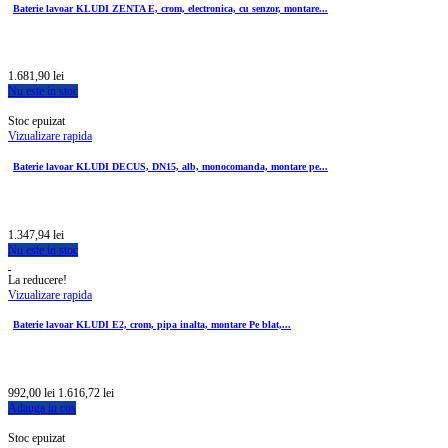
Baterie lavoar KLUDI ZENTA E, crom, electronica, cu senzor, montare...
1.681,90 lei
Nu este in stoc
Stoc epuizat
Vizualizare rapida
Baterie lavoar KLUDI DECUS, DN15, alb, monocomanda, montare pe...
1.347,94 lei
Nu este in stoc
La reducere!
Vizualizare rapida
Baterie lavoar KLUDI E2, crom, pipa inalta, montare Pe blat,...
992,00 lei
1.616,72 lei
Adauga in cos
Stoc epuizat