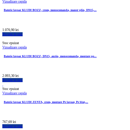
Vizualizare rapida
Baterie lavoar KLUDI BOZZ, crom, monocomanda, maner plin, DN15,...
1.076,90 lei
Nu este in stoc
Stoc epuizat
Vizualizare rapida
Baterie lavoar KLUDI BOZZ, DN15, auriu, monocomanda, montare pe...
2.093,30 lei
Nu este in stoc
Stoc epuizat
Vizualizare rapida
Baterie lavoar KLUDI ZENTA, crom, montare Pe lavoar, Pe blat,...
767,69 lei
Nu este in stoc