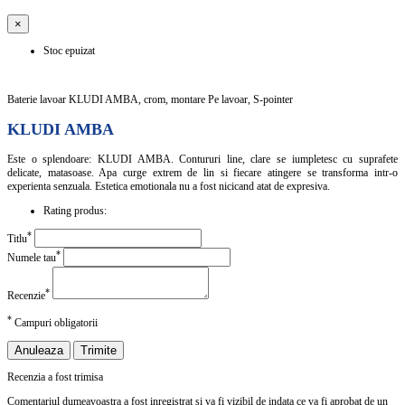
×
Stoc epuizat
Baterie lavoar KLUDI AMBA, crom, montare Pe lavoar, S-pointer
KLUDI AMBA
Este o splendoare: KLUDI AMBA. Contururi line, clare se iumpletesc cu suprafete
delicate, matasoase. Apa curge extrem de lin si fiecare atingere se transforma intr-o
experienta senzuala. Estetica emotionala nu a fost nicicand atat de expresiva.
Rating produs:
*
Titlu
*
Numele tau
*
Recenzie
*
Campuri obligatorii
Anuleaza
Trimite
Recenzia a fost trimisa
Comentariul dumeavoastra a fost inregistrat si va fi vizibil de indata ce va fi aprobat de un