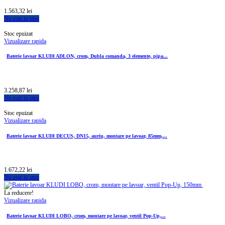
1.563,32 lei
Nu este in stoc
Stoc epuizat
Vizualizare rapida
Baterie lavoar KLUDI ADLON, crom, Dubla comanda, 3 elemente, pipa...
3.258,87 lei
Nu este in stoc
Stoc epuizat
Vizualizare rapida
Baterie lavoar KLUDI DECUS, DN15, auriu, montare pe lavoar, 85mm,...
1.672,22 lei
Nu este in stoc
La reducere!
Vizualizare rapida
Baterie lavoar KLUDI LOBO, crom, montare pe lavoar, ventil Pop-Up,...