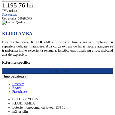
1.195,76 lei
TVA inclusa
Stoc epuizat
Cod produs:
530290575
KLUDI AMBA
Este o splendoare: KLUDI AMBA. Contururi line, clare se iumpletesc cu
suprafete delicate, matasoase. Apa curge extrem de lin si fiecare atingere se
transforma intr-o experienta senzuala. Estetica emotionala nu a fost nicicand
atat de expresiva.
Referinte specifice
Adauga in cos
Descriere
Review
Fise tehnice
COD: 530290575
KLUDI AMBA
Baterie monocomandă lavoar DN 15
mâner plin