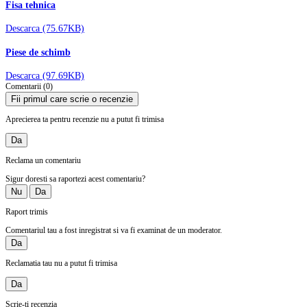
Fisa tehnica
Descarca (75.67KB)
Piese de schimb
Descarca (97.69KB)
Comentarii (0)
Fii primul care scrie o recenzie
Aprecierea ta pentru recenzie nu a putut fi trimisa
Da
Reclama un comentariu
Sigur doresti sa raportezi acest comentariu?
Nu
Da
Raport trimis
Comentariul tau a fost inregistrat si va fi examinat de un moderator.
Da
Reclamatia tau nu a putut fi trimisa
Da
Scrie-ti recenzia