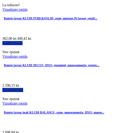
La reducere!
Vizualizare rapida
Baterie lavoar KLUDI PURE&SOLID, crom, montare Pe lavoar, ventil...
362,00 lei
449,43 lei
Adauga in cos
Stoc epuizat
Vizualizare rapida
Baterie lavoar KLUDI DECUS, DN15, gunmetal, monocomanda, pentru...
2.196,15 lei
Nu este in stoc
Stoc epuizat
Vizualizare rapida
Baterie lavoar inalt KLUDI BALANCE, crom, monocomanda, DN15, maner...
1.698,84 lei