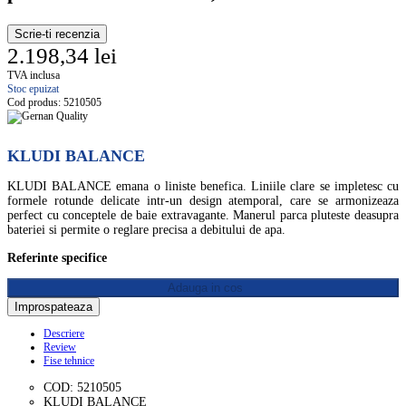
Scrie-ti recenzia
2.198,34 lei
TVA inclusa
Stoc epuizat
Cod produs:
5210505
KLUDI BALANCE
KLUDI BALANCE emana o liniste benefica. Liniile clare se impletesc cu
formele rotunde delicate intr-un design atemporal, care se armonizeaza
perfect cu conceptele de baie extravagante. Manerul parca pluteste deasupra
bateriei si permite o reglare precisa a debitului de apa.
Referinte specifice
Adauga in cos
Descriere
Review
Fise tehnice
COD: 5210505
KLUDI BALANCE