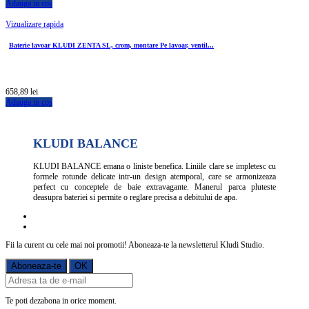
Adauga in cos
Vizualizare rapida
Baterie lavoar KLUDI ZENTA SL, crom, montare Pe lavoar, ventil...
658,89 lei
Adauga in cos
KLUDI BALANCE
KLUDI BALANCE emana o liniste benefica. Liniile clare se impletesc cu
formele rotunde delicate intr-un design atemporal, care se armonizeaza
perfect cu conceptele de baie extravagante. Manerul parca pluteste
deasupra bateriei si permite o reglare precisa a debitului de apa.
Fii la curent cu cele mai noi promotii! Aboneaza-te la newsletterul Kludi Studio.
Te poti dezabona in orice moment.