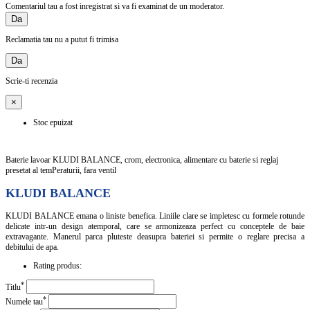
Comentariul tau a fost inregistrat si va fi examinat de un moderator.
Da
Reclamatia tau nu a putut fi trimisa
Da
Scrie-ti recenzia
×
Stoc epuizat
Baterie lavoar KLUDI BALANCE, crom, electronica, alimentare cu baterie si reglaj
presetat al temPeraturii, fara ventil
KLUDI BALANCE
KLUDI BALANCE emana o liniste benefica. Liniile clare se impletesc cu formele rotunde
delicate intr-un design atemporal, care se armonizeaza perfect cu conceptele de baie
extravagante. Manerul parca pluteste deasupra bateriei si permite o reglare precisa a
debitului de apa.
Rating produs:
*
Titlu
*
Numele tau