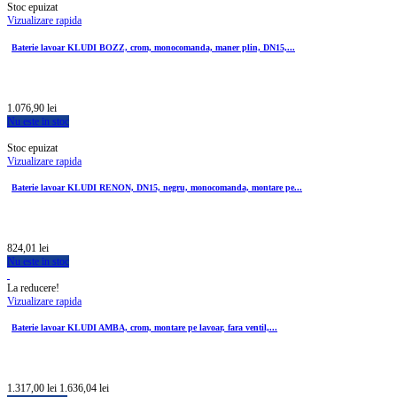
Stoc epuizat
Vizualizare rapida
Baterie lavoar KLUDI BOZZ, crom, monocomanda, maner plin, DN15,...
1.076,90 lei
Nu este in stoc
Stoc epuizat
Vizualizare rapida
Baterie lavoar KLUDI RENON, DN15, negru, monocomanda, montare pe...
824,01 lei
Nu este in stoc
La reducere!
Vizualizare rapida
Baterie lavoar KLUDI AMBA, crom, montare pe lavoar, fara ventil,...
1.317,00 lei
1.636,04 lei