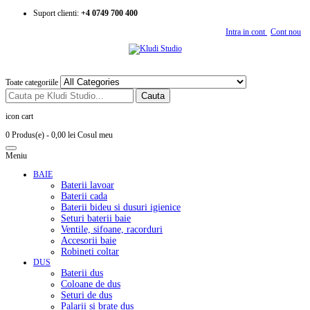
Suport clienti:
+4 0749 700 400
Intra in cont
Cont nou
Toate categoriile
Cauta
icon cart
0 Produs(e)
- 0,00 lei
Cosul meu
Meniu
BAIE
Baterii lavoar
Baterii cada
Baterii bideu si dusuri igienice
Seturi baterii baie
Ventile, sifoane, racorduri
Accesorii baie
Robineti coltar
DUS
Baterii dus
Coloane de dus
Seturi de dus
Palarii si brate dus