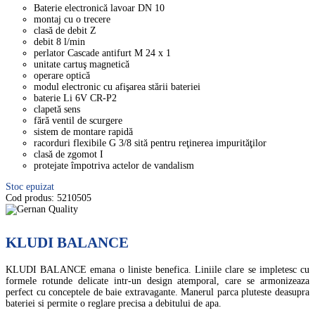
Baterie electronică lavoar DN 10
montaj cu o trecere
clasă de debit Z
debit 8 l/min
perlator Cascade antifurt M 24 x 1
unitate cartuş magnetică
operare optică
modul electronic cu afişarea stării bateriei
baterie Li 6V CR-P2
clapetă sens
fără ventil de scurgere
sistem de montare rapidă
racorduri flexibile G 3/8 sită pentru reţinerea impurităţilor
clasă de zgomot I
protejate împotriva actelor de vandalism
Stoc epuizat
Cod produs:
5210505
KLUDI BALANCE
KLUDI BALANCE emana o liniste benefica. Liniile clare se impletesc cu
formele rotunde delicate intr-un design atemporal, care se armonizeaza
perfect cu conceptele de baie extravagante. Manerul parca pluteste deasupra
bateriei si permite o reglare precisa a debitului de apa.