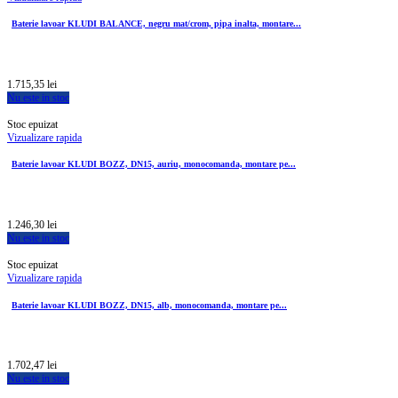
Baterie lavoar KLUDI BALANCE, negru mat/crom, pipa inalta, montare...
1.715,35 lei
Nu este in stoc
Stoc epuizat
Vizualizare rapida
Baterie lavoar KLUDI BOZZ, DN15, auriu, monocomanda, montare pe...
1.246,30 lei
Nu este in stoc
Stoc epuizat
Vizualizare rapida
Baterie lavoar KLUDI BOZZ, DN15, alb, monocomanda, montare pe...
1.702,47 lei
Nu este in stoc