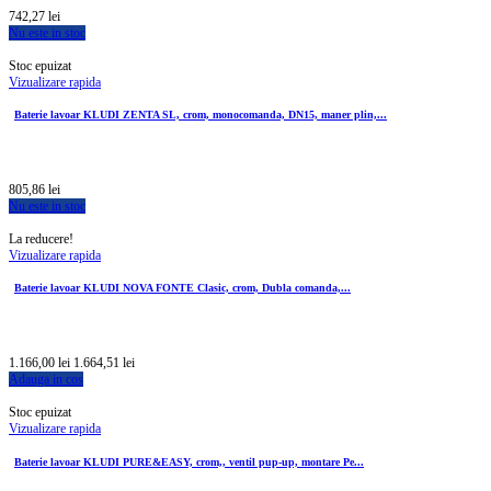
742,27 lei
Nu este in stoc
Stoc epuizat
Vizualizare rapida
Baterie lavoar KLUDI ZENTA SL, crom, monocomanda, DN15, maner plin,...
805,86 lei
Nu este in stoc
La reducere!
Vizualizare rapida
Baterie lavoar KLUDI NOVA FONTE Clasic, crom, Dubla comanda,...
1.166,00 lei
1.664,51 lei
Adauga in cos
Stoc epuizat
Vizualizare rapida
Baterie lavoar KLUDI PURE&EASY, crom,, ventil pup-up, montare Pe...