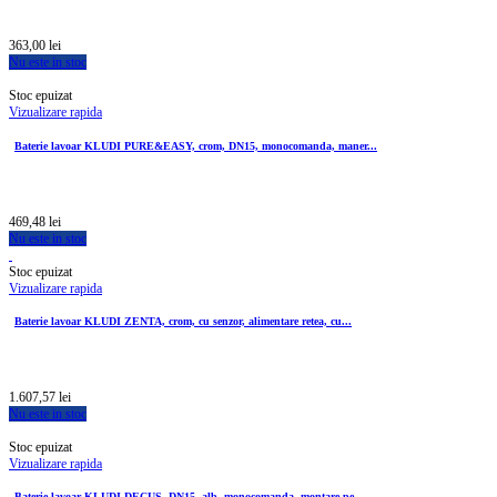
363,00 lei
Nu este in stoc
Stoc epuizat
Vizualizare rapida
Baterie lavoar KLUDI PURE&EASY, crom, DN15, monocomanda, maner...
469,48 lei
Nu este in stoc
Stoc epuizat
Vizualizare rapida
Baterie lavoar KLUDI ZENTA, crom, cu senzor, alimentare retea, cu...
1.607,57 lei
Nu este in stoc
Stoc epuizat
Vizualizare rapida
Baterie lavoar KLUDI DECUS, DN15, alb, monocomanda, montare pe...