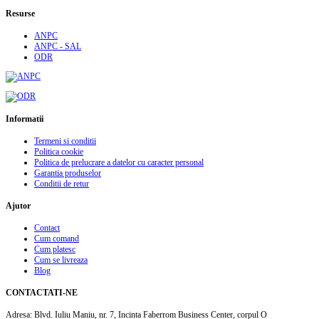
Resurse
ANPC
ANPC - SAL
ODR
Informatii
Termeni si conditii
Politica cookie
Politica de prelucrare a datelor cu caracter personal
Garantia produselor
Conditii de retur
Ajutor
Contact
Cum comand
Cum platesc
Cum se livreaza
Blog
CONTACTATI-NE
Adresa:
Blvd. Iuliu Maniu, nr. 7, Incinta Faberrom Business Center, corpul O