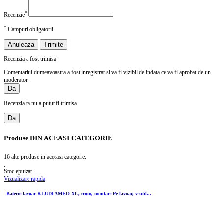
*
Recenzie
*
Campuri obligatorii
Anuleaza
Trimite
Recenzia a fost trimisa
Comentariul dumeavoastra a fost inregistrat si va fi vizibil de indata ce va fi aprobat de un
moderator.
Da
Recenzia ta nu a putut fi trimisa
Da
Produse
DIN ACEASI CATEGORIE
16 alte produse in aceeasi categorie:
Stoc epuizat
Vizualizare rapida
Baterie lavoar KLUDI AMEO XL, crom, montare Pe lavoar, ventil...