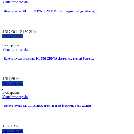
Vizualizare rapida
Baterie lavoar KLUDI NOVA FONTE Puristic, negru mat, gat lebada, 3...
1.317,00 lei
2.130,21 lei
Adauga in cos
Stoc epuizat
Vizualizare rapida
Baterie lavoar incastrata KLUDI ZENTA electronica, montaj Perete,...
1.311,68 lei
Nu este in stoc
Stoc epuizat
Vizualizare rapida
Baterie lavoar KLUDI AMBA, crom, montaj incastrat, pipa 226mm
1.138,82 lei
Nu este in stoc