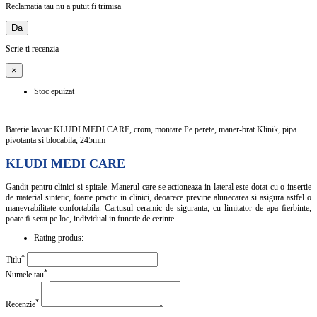
Reclamatia tau nu a putut fi trimisa
Da
Scrie-ti recenzia
×
Stoc epuizat
Baterie lavoar KLUDI MEDI CARE, crom, montare Pe perete, maner-brat Klinik, pipa
pivotanta si blocabila, 245mm
KLUDI MEDI CARE
Gandit pentru clinici si spitale. Manerul care se actioneaza in lateral este dotat cu o insertie
de material sintetic, foarte practic in clinici, deoarece previne alunecarea si asigura astfel o
manevrabilitate confortabila. Cartusul ceramic de siguranta, cu limitator de apa ﬁerbinte,
poate ﬁ setat pe loc, individual in functie de cerinte.
Rating produs:
*
Titlu
*
Numele tau
*
Recenzie