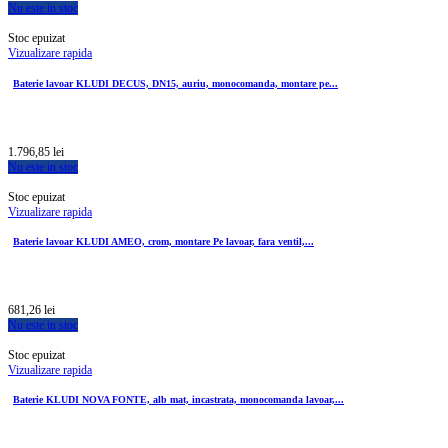
Nu este in stoc
Stoc epuizat
Vizualizare rapida
Baterie lavoar KLUDI DECUS, DN15, auriu, monocomanda, montare pe...
1.796,85 lei
Nu este in stoc
Stoc epuizat
Vizualizare rapida
Baterie lavoar KLUDI AMEO, crom, montare Pe lavoar, fara ventil,...
681,26 lei
Nu este in stoc
Stoc epuizat
Vizualizare rapida
Baterie KLUDI NOVA FONTE, alb mat, incastrata, monocomanda lavoar,...