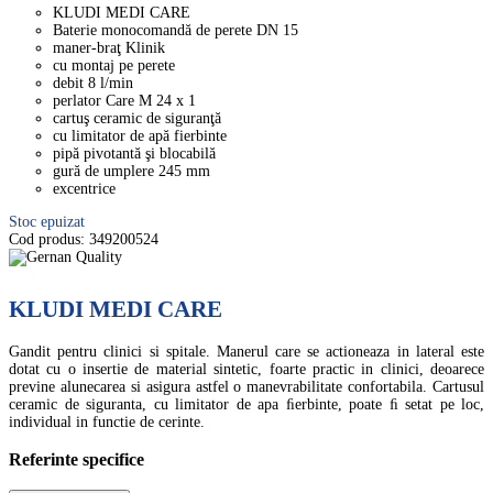
KLUDI MEDI CARE
Baterie monocomandă de perete DN 15
maner-braţ Klinik
cu montaj pe perete
debit 8 l/min
perlator Care M 24 x 1
cartuş ceramic de siguranţă
cu limitator de apă fierbinte
pipă pivotantă şi blocabilă
gură de umplere 245 mm
excentrice
Stoc epuizat
Cod produs:
349200524
KLUDI MEDI CARE
Gandit pentru clinici si spitale. Manerul care se actioneaza in lateral este
dotat cu o insertie de material sintetic, foarte practic in clinici, deoarece
previne alunecarea si asigura astfel o manevrabilitate confortabila. Cartusul
ceramic de siguranta, cu limitator de apa ﬁerbinte, poate ﬁ setat pe loc,
individual in functie de cerinte.
Referinte specifice