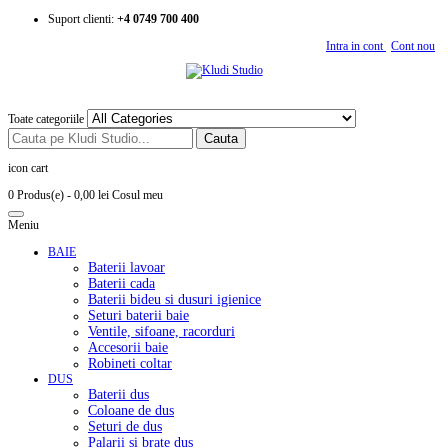
Suport clienti:
+4 0749 700 400
Intra in cont
Cont nou
Toate categoriile
Cauta
icon cart
0 Produs(e)
- 0,00 lei
Cosul meu
Meniu
BAIE
Baterii lavoar
Baterii cada
Baterii bideu si dusuri igienice
Seturi baterii baie
Ventile, sifoane, racorduri
Accesorii baie
Robineti coltar
DUS
Baterii dus
Coloane de dus
Seturi de dus
Palarii si brate dus