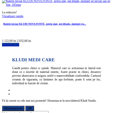
La reducere!
Vizualizare rapida
Baterie lavoar KLUDI NOVA FONTE, negru mat, gat lebada, montare pe...
1.122,00 lei
2.032,60 lei
Adauga in cos
KLUDI MEDI CARE
Gandit pentru clinici si spitale. Manerul care se actioneaza in lateral este
dotat cu o insertie de material sintetic, foarte practic in clinici, deoarece
previne alunecarea si asigura astfel o manevrabilitate confortabila. Cartusul
ceramic de siguranta, cu limitator de apa ﬁerbinte, poate ﬁ setat pe loc,
individual in functie de cerinte.
Fii la curent cu cele mai noi promotii! Aboneaza-te la newsletterul Kludi Studio.