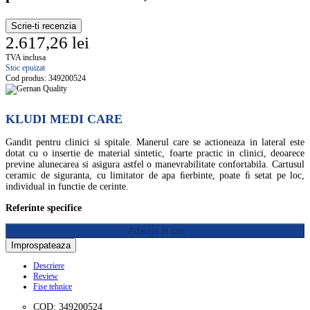
Scrie-ti recenzia
2.617,26 lei
TVA inclusa
Stoc epuizat
Cod produs:
349200524
KLUDI MEDI CARE
Gandit pentru clinici si spitale. Manerul care se actioneaza in lateral este
dotat cu o insertie de material sintetic, foarte practic in clinici, deoarece
previne alunecarea si asigura astfel o manevrabilitate confortabila. Cartusul
ceramic de siguranta, cu limitator de apa ﬁerbinte, poate ﬁ setat pe loc,
individual in functie de cerinte.
Referinte specifice
Adauga in cos
Descriere
Review
Fise tehnice
COD: 349200524