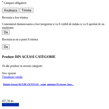
*
Campuri obligatorii
Anuleaza
Trimite
Recenzia a fost trimisa
Comentariul dumeavoastra a fost inregistrat si va fi vizibil de indata ce va fi aprobat de un
moderator.
Da
Recenzia ta nu a putut fi trimisa
Da
Produse
DIN ACEASI CATEGORIE
16 alte produse in aceeasi categorie:
Stoc epuizat
Vizualizare rapida
Baterie lavoar KLUDI ZENTA SL, crom, montare Pe lavoar, fara...
457,56 lei
Nu este in stoc