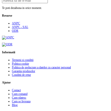
Te poti dezabona in orice moment.
Resurse
ANPC
ANPC - SAL
ODR
Informatii
Termeni si conditii
Politica cookie
Politica de prelucrare a datelor cu caracter personal
Garantia produselor
Conditii de retur
Ajutor
Contact
Cum comand
Cum platesc
Cum se livreaza
Blog