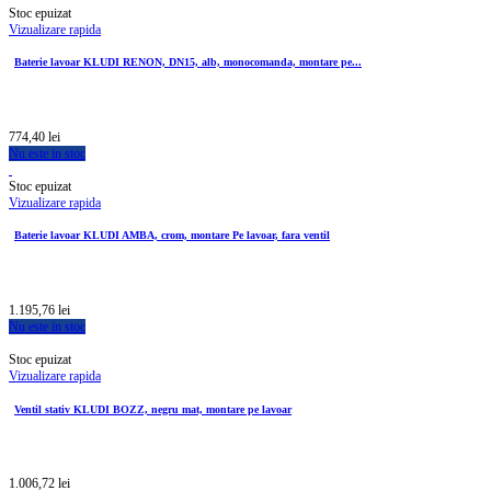
Stoc epuizat
Vizualizare rapida
Baterie lavoar KLUDI RENON, DN15, alb, monocomanda, montare pe...
774,40 lei
Nu este in stoc
Stoc epuizat
Vizualizare rapida
Baterie lavoar KLUDI AMBA, crom, montare Pe lavoar, fara ventil
1.195,76 lei
Nu este in stoc
Stoc epuizat
Vizualizare rapida
Ventil stativ KLUDI BOZZ, negru mat, montare pe lavoar
1.006,72 lei