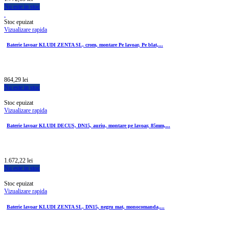
Nu este in stoc
Stoc epuizat
Vizualizare rapida
Baterie lavoar KLUDI ZENTA SL, crom, montare Pe lavoar, Pe blat,...
864,29 lei
Nu este in stoc
Stoc epuizat
Vizualizare rapida
Baterie lavoar KLUDI DECUS, DN15, auriu, montare pe lavoar, 85mm,...
1.672,22 lei
Nu este in stoc
Stoc epuizat
Vizualizare rapida
Baterie lavoar KLUDI ZENTA SL, DN15, negru mat, monocomanda,...