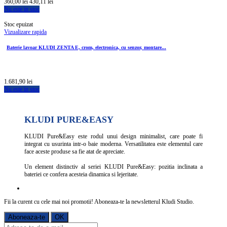
360,00 lei
430,11 lei
Nu este in stoc
Stoc epuizat
Vizualizare rapida
Baterie lavoar KLUDI ZENTA E, crom, electronica, cu senzor, montare...
1.681,90 lei
Nu este in stoc
KLUDI PURE&EASY
KLUDI Pure&Easy este rodul unui design minimalist, care poate fi
integrat cu usurinta intr-o baie moderna. Versatilitatea este elementul care
face aceste produse sa fie atat de apreciate.
Un element distinctiv al seriei KLUDI Pure&Easy: pozitia inclinata a
bateriei ce confera acesteia dinamica si lejeritate.
Fii la curent cu cele mai noi promotii! Aboneaza-te la newsletterul Kludi Studio.