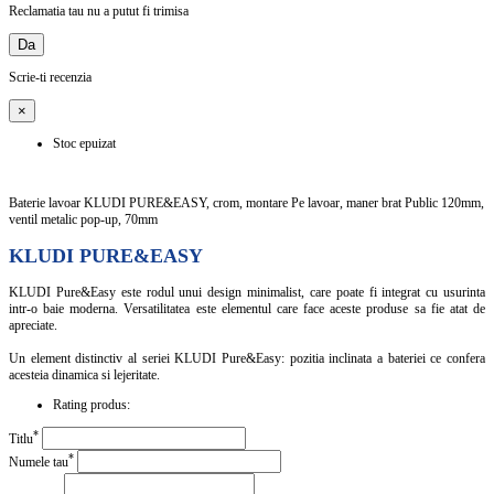
Reclamatia tau nu a putut fi trimisa
Da
Scrie-ti recenzia
×
Stoc epuizat
Baterie lavoar KLUDI PURE&EASY, crom, montare Pe lavoar, maner brat Public 120mm,
ventil metalic pop-up, 70mm
KLUDI PURE&EASY
KLUDI Pure&Easy este rodul unui design minimalist, care poate fi integrat cu usurinta
intr-o baie moderna. Versatilitatea este elementul care face aceste produse sa fie atat de
apreciate.
Un element distinctiv al seriei KLUDI Pure&Easy: pozitia inclinata a bateriei ce confera
acesteia dinamica si lejeritate.
Rating produs:
*
Titlu
*
Numele tau