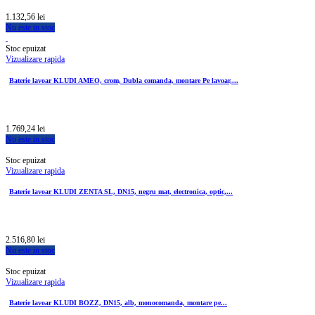
1.132,56 lei
Nu este in stoc
Stoc epuizat
Vizualizare rapida
Baterie lavoar KLUDI AMEO, crom, Dubla comanda, montare Pe lavoar,...
1.769,24 lei
Nu este in stoc
Stoc epuizat
Vizualizare rapida
Baterie lavoar KLUDI ZENTA SL, DN15, negru mat, electronica, optic,...
2.516,80 lei
Nu este in stoc
Stoc epuizat
Vizualizare rapida
Baterie lavoar KLUDI BOZZ, DN15, alb, monocomanda, montare pe...