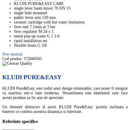
KLUDI PURE&EASY CARE
single lever basin mixer 70 DN 15
single hole mounted
public lever arm 120 mm
ceramic cartridge with hot water limitation
flow rate 7 l/min at 3 bar
flow regulator M 24 x 1
metal pop-up waste G 1 1/4
rapid installation set
flexible hoses G 3/8
Stoc epuizat
Cod produs:
372840565
KLUDI PURE&EASY
KLUDI Pure&Easy este rodul unui design minimalist, care poate fi integrat
cu usurinta intr-o baie moderna. Versatilitatea este elementul care face
aceste produse sa fie atat de apreciate.
Un element distinctiv al seriei KLUDI Pure&Easy: pozitia inclinata a
bateriei ce confera acesteia dinamica si lejeritate.
Referinte specifice