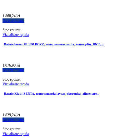
1.868,24 lei
Nu este in stoc
Stoc epuizat
Vizualizare rapida
Baterie lavoar KLUDI BOZZ, crom, monocomanda, maner plin, DN15,...
1.076,90 lei
Nu este in stoc
Stoc epuizat
Vizualizare rapida
Baterie Kludi ZENTA, monocomanda lavoar, electronica, alimentare...
1.829,24 lei
Nu este in stoc
Stoc epuizat
Vizualizare rapida