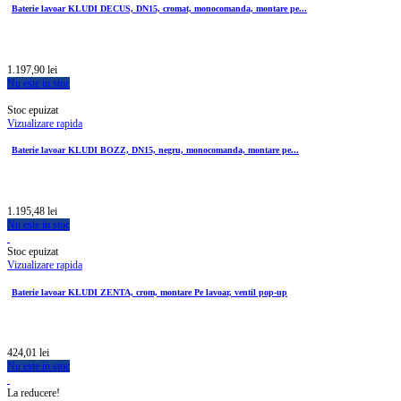
Baterie lavoar KLUDI DECUS, DN15, cromat, monocomanda, montare pe...
1.197,90 lei
Nu este in stoc
Stoc epuizat
Vizualizare rapida
Baterie lavoar KLUDI BOZZ, DN15, negru, monocomanda, montare pe...
1.195,48 lei
Nu este in stoc
Stoc epuizat
Vizualizare rapida
Baterie lavoar KLUDI ZENTA, crom, montare Pe lavoar, ventil pop-up
424,01 lei
Nu este in stoc
La reducere!