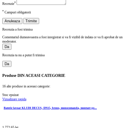
*
Recenzie
*
Campuri obligatorii
Anuleaza
Trimite
Recenzia a fost trimisa
Comentariul dumeavoastra a fost inregistrat si va fi vizibil de indata ce va fi aprobat de un
moderator.
Da
Recenzia ta nu a putut fi trimisa
Da
Produse
DIN ACEASI CATEGORIE
16 alte produse in aceeasi categorie:
Stoc epuizat
Vizualizare rapida
Baterie lavoar KLUDI DECUS, DN15, bronz, monocomanda, montare pe...
1.772,65 lei