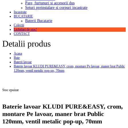
Pare, furtunuri si accesorii dus
Seturi preinstalare si corpuri incastrate
Incastrate
BUCATARIE
Baterii Bucatarie
Colectii
Lichidari de stoc!
CONTACT
Detalii produs
Acasa
Baie
Baterii lavoar
Baterie lavoar KLUDI PURE&EASY, crom, montare Pe lavoar, maner brat Public
120mm, ventil metalic pop-up, 70mm
Stoc epuizat
Baterie lavoar KLUDI PURE&EASY, crom,
montare Pe lavoar, maner brat Public
120mm, ventil metalic pop-up, 70mm