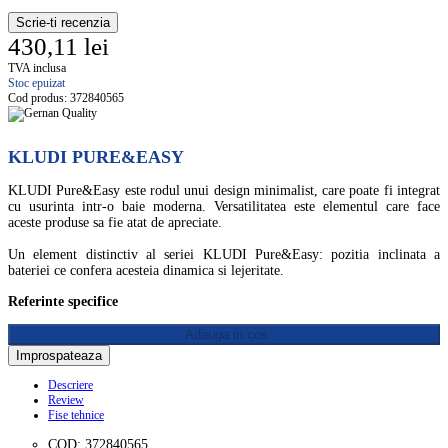
Scrie-ti recenzia
430,11 lei
TVA inclusa
Stoc epuizat
Cod produs:
372840565
KLUDI PURE&EASY
KLUDI Pure&Easy este rodul unui design minimalist, care poate fi integrat
cu usurinta intr-o baie moderna. Versatilitatea este elementul care face
aceste produse sa fie atat de apreciate.
Un element distinctiv al seriei KLUDI Pure&Easy: pozitia inclinata a
bateriei ce confera acesteia dinamica si lejeritate.
Referinte specifice
Adauga in cos
Descriere
Review
Fise tehnice
COD: 372840565