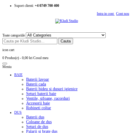
Suport clienti:
+4 0749 700 400
Intra in cont
Cont nou
Toate categoriile
Cauta
icon cart
0 Produs(e)
- 0,00 lei
Cosul meu
Meniu
BAIE
Baterii lavoar
Baterii cada
Baterii bideu si dusuri igienice
Seturi baterii baie
Ventile, sifoane, racorduri
Accesorii baie
Robineti coltar
DUS
Baterii dus
Coloane de dus
Seturi de dus
Palarii si brate dus