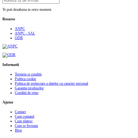
Te poti dezabona in orice moment.
Resurse
ANPC
ANPC - SAL
ODR
Informatii
Termeni si conditii
Politica cookie
Politica de prelucrare a datelor cu caracter personal
Garantia produselor
Conditii de retur
Ajutor
Contact
Cum comand
Cum platesc
Cum se livreaza
Blog