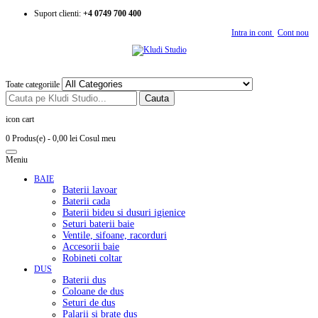
Suport clienti:
+4 0749 700 400
Intra in cont
Cont nou
Toate categoriile
Cauta
icon cart
0 Produs(e)
- 0,00 lei
Cosul meu
Meniu
BAIE
Baterii lavoar
Baterii cada
Baterii bideu si dusuri igienice
Seturi baterii baie
Ventile, sifoane, racorduri
Accesorii baie
Robineti coltar
DUS
Baterii dus
Coloane de dus
Seturi de dus
Palarii si brate dus