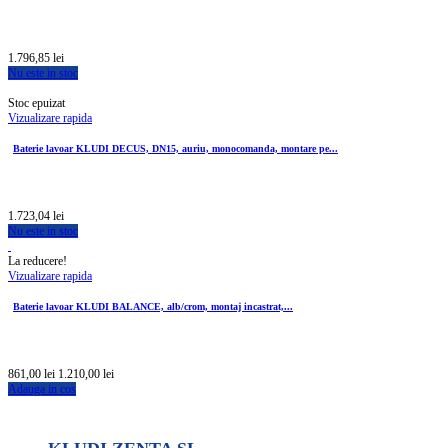
1.796,85 lei
Nu este in stoc
Stoc epuizat
Vizualizare rapida
Baterie lavoar KLUDI DECUS, DN15, auriu, monocomanda, montare pe...
1.723,04 lei
Nu este in stoc
La reducere!
Vizualizare rapida
Baterie lavoar KLUDI BALANCE, alb/crom, montaj incastrat,...
861,00 lei
1.210,00 lei
Adauga in cos