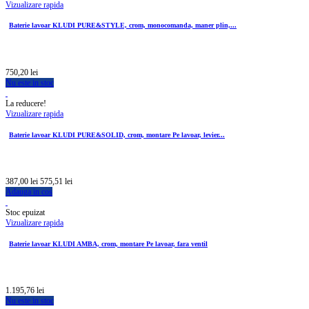
Vizualizare rapida
Baterie lavoar KLUDI PURE&STYLE, crom, monocomanda, maner plin,...
750,20 lei
Nu este in stoc
La reducere!
Vizualizare rapida
Baterie lavoar KLUDI PURE&SOLID, crom, montare Pe lavoar, levier...
387,00 lei
575,51 lei
Adauga in cos
Stoc epuizat
Vizualizare rapida
Baterie lavoar KLUDI AMBA, crom, montare Pe lavoar, fara ventil
1.195,76 lei
Nu este in stoc