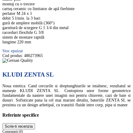
montaj cu o trecere
cartuş ceramic cu limitator de apă fierbinte
perlator M 24 x 1
debit 5 l/min. la 3 bari
gură de umplere mobilă (360°)
garnitură de scurgere G 1 1/4 din metal
racorduri flexibile G 3/8
sistem de montare rapidă
lungime 220 mm
Stoc epuizat
Cod produs:
480273965
KLUDI ZENTA SL
Noua estetica. Cand cercurile si dreptunghiurile se intalnesc, rezultatul se
numește KLUDI ZENTA SL. Contopirea unor forme geometrice
fundamentale da nastere unei imagini noi pentru chiuvete, cazi de baie si
dusuri. Sofisticate pana la cel mai marunt detaliu, bateriile ZENTA SL se
prezinta cu un design arhetipal, cu tranzitii fluide intre corp, pipa si maner.
Referinte specifice
Scrie-ti recenzia
Comentarii (0)