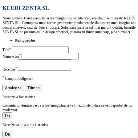
KLUDI ZENTA SL
Noua estetica. Cand cercurile si dreptunghiurile se intalnesc, rezultatul se numește KLUDI
ZENTA SL. Contopirea unor forme geometrice fundamentale da nastere unei imagini noi
pentru chiuvete, cazi de baie si dusuri. Sofisticate pana la cel mai marunt detaliu, bateriile
ZENTA SL se prezinta cu un design arhetipal, cu tranzitii fluide intre corp, pipa si maner.
Rating produs:
*
Titlu
*
Numele tau
*
Recenzie
*
Campuri obligatorii
Anuleaza
Trimite
Recenzia a fost trimisa
Comentariul dumeavoastra a fost inregistrat si va fi vizibil de indata ce va fi aprobat de un
moderator.
Da
Recenzia ta nu a putut fi trimisa
Da