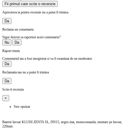
Fii primul care scrie o recenzie
Aprecierea ta pentru recenzie nu a putut fi trimisa
Da
Reclama un comentariu
Sigur doresti sa raportezi acest comentariu?
Nu
Da
Raport trimis
Comentariul tau a fost inregistrat si va fi examinat de un moderator.
Da
Reclamatia tau nu a putut fi trimisa
Da
Scrie-ti recenzia
×
Stoc epuizat
Baterie lavoar KLUDI ZENTA SL, DN15, negru mat, monocomanda, montare pe lavoar,
220mm