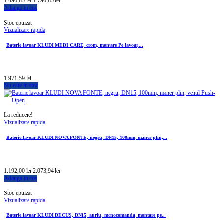
1.496,85 lei
1.796,85 lei
Adauga in cos
Stoc epuizat
Vizualizare rapida
Baterie lavoar KLUDI MEDI CARE, crom, montare Pe lavoar,...
1.971,59 lei
Nu este in stoc
La reducere!
Vizualizare rapida
Baterie lavoar KLUDI NOVA FONTE, negru, DN15, 100mm, maner plin,...
1.192,00 lei
2.073,94 lei
Adauga in cos
Stoc epuizat
Vizualizare rapida
Baterie lavoar KLUDI DECUS, DN15, auriu, monocomanda, montare pe...