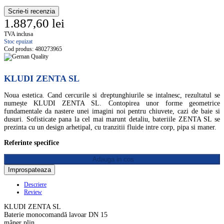
Scrie-ti recenzia
1.887,60 lei
TVA inclusa
Stoc epuizat
Cod produs:
480273965
KLUDI ZENTA SL
Noua estetica. Cand cercurile si dreptunghiurile se intalnesc, rezultatul se
numește KLUDI ZENTA SL. Contopirea unor forme geometrice
fundamentale da nastere unei imagini noi pentru chiuvete, cazi de baie si
dusuri. Sofisticate pana la cel mai marunt detaliu, bateriile ZENTA SL se
prezinta cu un design arhetipal, cu tranzitii fluide intre corp, pipa si maner.
Referinte specifice
Adauga in cos
Descriere
Review
KLUDI ZENTA SL
Baterie monocomandă lavoar DN 15
mâner plin