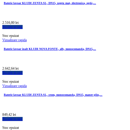
Baterie lavoar KLUDI ZENTA SL, DN15, negru mat, electronica, optic,...
2.516,80 lei
Nu este in stoc
Stoc epuizat
Vizualizare rapida
Baterie lavoar inalt KLUDI NOVA FONTE, alb, monocomanda, DN15,...
2.642,64 lei
Nu este in stoc
Stoc epuizat
Vizualizare rapida
Baterie lavoar KLUDI ZENTA SL, crom, monocomanda, DN15, maner plin,...
849,42 lei
Nu este in stoc
Stoc epuizat