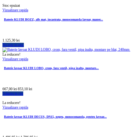
Stoc epuizat
Vizualizare rapida
Baterie KLUDI BOZZ, alb mat, incastrata, monocomanda lavoar, maner...
1.125,30 lei
Nu este in stoc
La reducere!
Vizualizare rapida
Baterie lavoar KLUDI LOBO, crom, fara ventil, pipa inalta, montare...
667,00 lei
853,10 lei
Adauga in cos
La reducere!
Vizualizare rapida
Baterie lavoar KLUDI DECUS, DN15, negru, monocomanda, pentru lavoar...