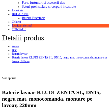
Pare, furtunuri si accesorii dus
Seturi preinstalare si corpuri incastrate
Incastrate
BUCATARIE
Baterii Bucatarie
Colectii
Lichidari de stoc!
CONTACT
Detalii produs
Acasa
Baie
Baterii lavoar
Baterie lavoar KLUDI ZENTA SL, DN15, negru mat, monocomanda, montare pe
lavoar, 220mm
Stoc epuizat
Baterie lavoar KLUDI ZENTA SL, DN15,
negru mat, monocomanda, montare pe
lavoar, 220mm