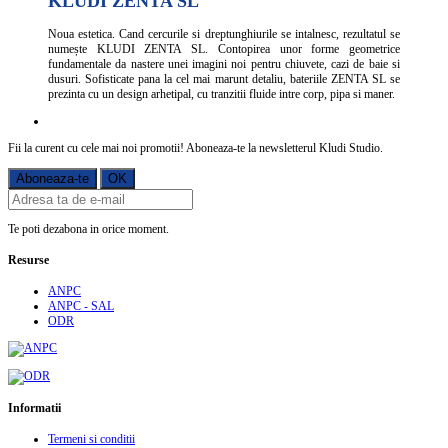
KLUDI ZENTA SL
Noua estetica. Cand cercurile si dreptunghiurile se intalnesc, rezultatul se
numește KLUDI ZENTA SL. Contopirea unor forme geometrice
fundamentale da nastere unei imagini noi pentru chiuvete, cazi de baie si
dusuri. Sofisticate pana la cel mai marunt detaliu, bateriile ZENTA SL se
prezinta cu un design arhetipal, cu tranzitii fluide intre corp, pipa si maner.
Fii la curent cu cele mai noi promotii! Aboneaza-te la newsletterul Kludi Studio.
Te poti dezabona in orice moment.
Resurse
ANPC
ANPC - SAL
ODR
Informatii
Termeni si conditii