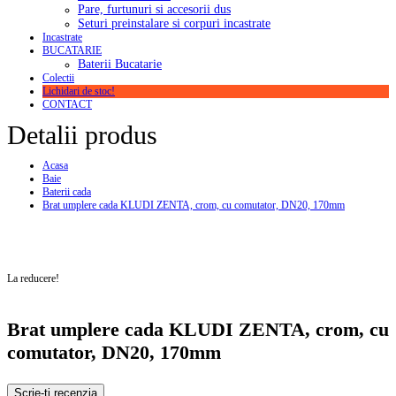
Pare, furtunuri si accesorii dus
Seturi preinstalare si corpuri incastrate
Incastrate
BUCATARIE
Baterii Bucatarie
Colectii
Lichidari de stoc!
CONTACT
Detalii produs
Acasa
Baie
Baterii cada
Brat umplere cada KLUDI ZENTA, crom, cu comutator, DN20, 170mm
La reducere!
Brat umplere cada KLUDI ZENTA, crom, cu
comutator, DN20, 170mm
Scrie-ti recenzia