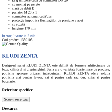
Braţ umplere cadă cu comutator DN 20
cu montaj pe perete
clasă de debit B
perlator M 28 x 1
comutator automat cadă/duş
protecţie împotriva fluctuaţiilor de presiune a apei
cu rozetă
lungime 170 mm
In stoc, livrare in 2 zile
Cod produs:
1350105
KLUDI ZENTA
Design-ul seriei KLUDI ZENTA este definit de formele arhitecturale de
baza, cilindrul si dreptunghiul. Seria are o varietate foarte mare de produse,
potrivite aproape oricarei intrebuintari. KLUDI ZENTA ofera solutia
potrivita atat pentru lavoar, cat si pentru cada sau dus, chiar si pentru
bucatarie.
Referinte specifice
Scrie-ti recenzia
Descarca