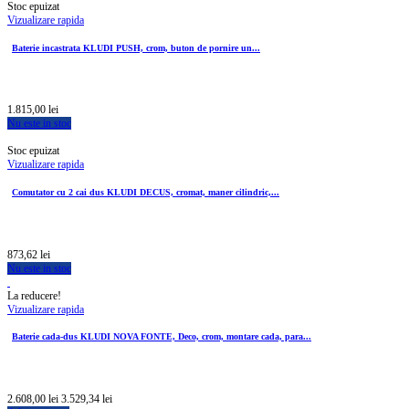
Stoc epuizat
Vizualizare rapida
Baterie incastrata KLUDI PUSH, crom, buton de pornire un...
1.815,00 lei
Nu este in stoc
Stoc epuizat
Vizualizare rapida
Comutator cu 2 cai dus KLUDI DECUS, cromat, maner cilindric,...
873,62 lei
Nu este in stoc
La reducere!
Vizualizare rapida
Baterie cada-dus KLUDI NOVA FONTE, Deco, crom, montare cada, para...
2.608,00 lei
3.529,34 lei