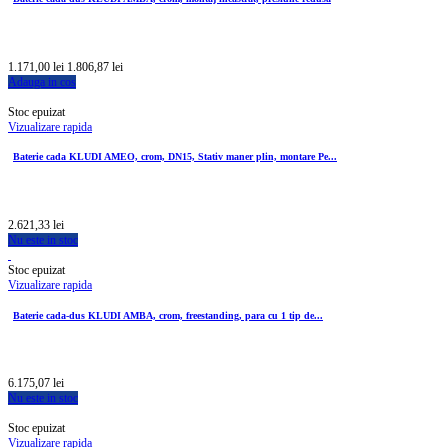
1.171,00 lei
1.806,87 lei
Adauga in cos
Stoc epuizat
Vizualizare rapida
Baterie cada KLUDI AMEO, crom, DN15, Stativ maner plin, montare Pe...
2.621,33 lei
Nu este in stoc
Stoc epuizat
Vizualizare rapida
Baterie cada-dus KLUDI AMBA, crom, freestanding, para cu 1 tip de...
6.175,07 lei
Nu este in stoc
Stoc epuizat
Vizualizare rapida