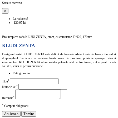
Scrie-ti recenzia
×
La reducere!
-120,97 lei
Brat umplere cada KLUDI ZENTA, crom, cu comutator, DN20, 170mm
KLUDI ZENTA
Design-ul seriei KLUDI ZENTA este definit de formele arhitecturale de baza, cilindrul si
dreptunghiul. Seria are o varietate foarte mare de produse, potrivite aproape oricarei
intrebuintari. KLUDI ZENTA ofera solutia potrivita atat pentru lavoar, cat si pentru cada
sau dus, chiar si pentru bucatarie.
Rating produs:
*
Titlu
*
Numele tau
*
Recenzie
*
Campuri obligatorii
Anuleaza
Trimite