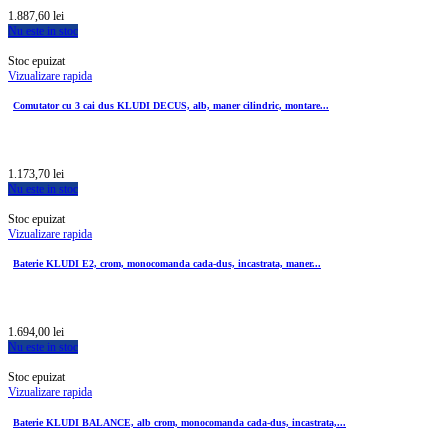
1.887,60 lei
Nu este in stoc
Stoc epuizat
Vizualizare rapida
Comutator cu 3 cai dus KLUDI DECUS, alb, maner cilindric, montare...
1.173,70 lei
Nu este in stoc
Stoc epuizat
Vizualizare rapida
Baterie KLUDI E2, crom, monocomanda cada-dus, incastrata, maner...
1.694,00 lei
Nu este in stoc
Stoc epuizat
Vizualizare rapida
Baterie KLUDI BALANCE, alb crom, monocomanda cada-dus, incastrata,...