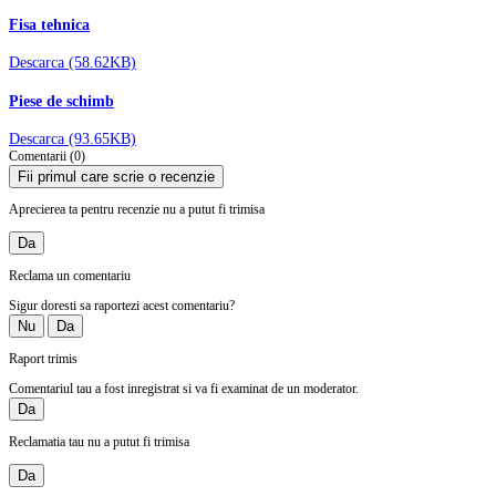
Fisa tehnica
Descarca (58.62KB)
Piese de schimb
Descarca (93.65KB)
Comentarii (0)
Fii primul care scrie o recenzie
Aprecierea ta pentru recenzie nu a putut fi trimisa
Da
Reclama un comentariu
Sigur doresti sa raportezi acest comentariu?
Nu
Da
Raport trimis
Comentariul tau a fost inregistrat si va fi examinat de un moderator.
Da
Reclamatia tau nu a putut fi trimisa
Da