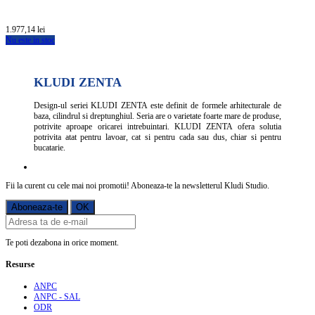
1.977,14 lei
Nu este in stoc
KLUDI ZENTA
Design-ul seriei KLUDI ZENTA este definit de formele arhitecturale de
baza, cilindrul si dreptunghiul. Seria are o varietate foarte mare de produse,
potrivite aproape oricarei intrebuintari. KLUDI ZENTA ofera solutia
potrivita atat pentru lavoar, cat si pentru cada sau dus, chiar si pentru
bucatarie.
Fii la curent cu cele mai noi promotii! Aboneaza-te la newsletterul Kludi Studio.
Te poti dezabona in orice moment.
Resurse
ANPC
ANPC - SAL
ODR