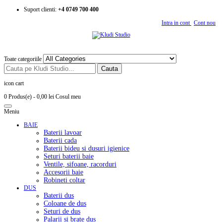
Suport clienti:
+4 0749 700 400
Intra in cont
Cont nou
Toate categoriile
Cauta
icon cart
0 Produs(e)
- 0,00 lei
Cosul meu
Meniu
BAIE
Baterii lavoar
Baterii cada
Baterii bideu si dusuri igienice
Seturi baterii baie
Ventile, sifoane, racorduri
Accesorii baie
Robineti coltar
DUS
Baterii dus
Coloane de dus
Seturi de dus
Palarii si brate dus