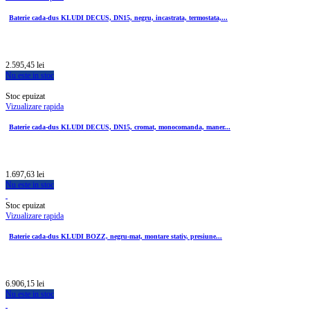
Baterie cada-dus KLUDI DECUS, DN15, negru, incastrata, termostata,...
2.595,45 lei
Nu este in stoc
Stoc epuizat
Vizualizare rapida
Baterie cada-dus KLUDI DECUS, DN15, cromat, monocomanda, maner...
1.697,63 lei
Nu este in stoc
Stoc epuizat
Vizualizare rapida
Baterie cada-dus KLUDI BOZZ, negru-mat, montare stativ, presiune...
6.906,15 lei
Nu este in stoc