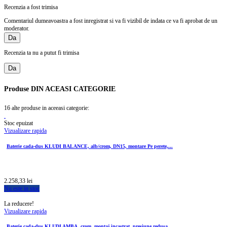
Recenzia a fost trimisa
Comentariul dumeavoastra a fost inregistrat si va fi vizibil de indata ce va fi aprobat de un
moderator.
Da
Recenzia ta nu a putut fi trimisa
Da
Produse
DIN ACEASI CATEGORIE
16 alte produse in aceeasi categorie:
Stoc epuizat
Vizualizare rapida
Baterie cada-dus KLUDI BALANCE, alb/crom, DN15, montare Pe perete,...
2.258,33 lei
Nu este in stoc
La reducere!
Vizualizare rapida
Baterie cada-dus KLUDI AMBA, crom, montaj incastrat, presiune redusa