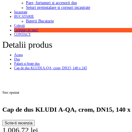
Pare, furtunuri si accesorii dus
Seturi preinstalare si corpuri incastrate
Incastrate
BUCATARIE
Baterii Bucatarie
Colectii
Lichidari de stoc!
CONTACT
Detalii produs
Acasa
Dus
Palarii si brate dus
Cap de dus KLUDI A-QA, crom, DN15, 140 x 245
Stoc epuizat
Cap de dus KLUDI A-QA, crom, DN15, 140 x
Scrie-ti recenzia
1.006,72 lei