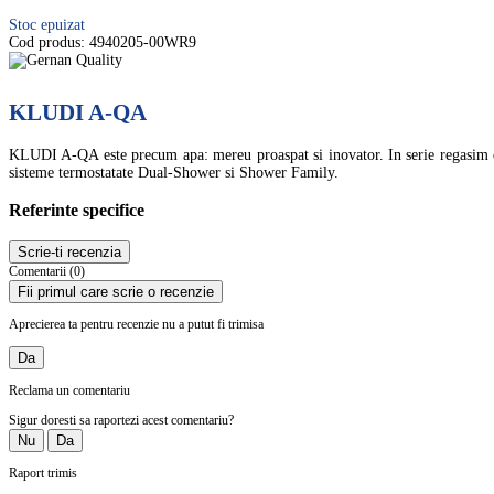
Stoc epuizat
Cod produs:
4940205-00WR9
KLUDI A-QA
KLUDI A-QA este precum apa: mereu proaspat si inovator. In serie regasim dus
sisteme termostatate Dual-Shower si Shower Family.
Referinte specifice
Scrie-ti recenzia
Comentarii (0)
Fii primul care scrie o recenzie
Aprecierea ta pentru recenzie nu a putut fi trimisa
Da
Reclama un comentariu
Sigur doresti sa raportezi acest comentariu?
Nu
Da
Raport trimis