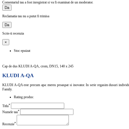
Comentariul tau a fost inregistrat si va fi examinat de un moderator.
Da
Reclamatia tau nu a putut fi trimisa
Da
Scrie-ti recenzia
×
Stoc epuizat
Cap de dus KLUDI A-QA, crom, DN15, 140 x 245
KLUDI A-QA
KLUDI A-QA este precum apa: mereu proaspat si inovator. In serie regasim dusuri individual
Family.
Rating produs:
*
Titlu
*
Numele tau
*
Recenzie