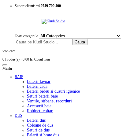
Suport clienti:
+4 0749 700 400
Toate categoriile
Cauta
icon cart
0 Produs(e)
- 0,00 lei
Cosul meu
Meniu
BAIE
Baterii lavoar
Baterii cada
Baterii bideu si dusuri igienice
Seturi baterii baie
Ventile, sifoane, racorduri
Accesorii baie
Robineti coltar
DUS
Baterii dus
Coloane de dus
Seturi de dus
Palarii si brate dus