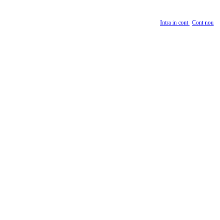
Intra in cont
Cont nou