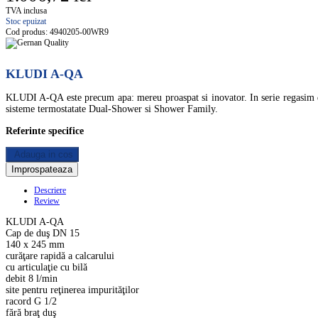
TVA inclusa
Stoc epuizat
Cod produs:
4940205-00WR9
KLUDI A-QA
KLUDI A-QA este precum apa: mereu proaspat si inovator. In serie regasim dus
sisteme termostatate Dual-Shower si Shower Family.
Referinte specifice
Adauga in cos
Descriere
Review
KLUDI A-QA
Cap de duş DN 15
140 x 245 mm
curăţare rapidă a calcarului
cu articulaţie cu bilă
debit 8 l/min
site pentru reţinerea impurităţilor
racord G 1/2
fără braţ duş