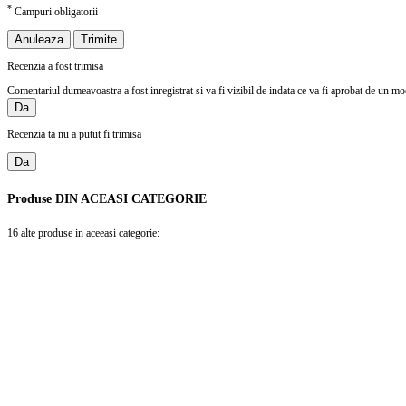
*
Campuri obligatorii
Anuleaza
Trimite
Recenzia a fost trimisa
Comentariul dumeavoastra a fost inregistrat si va fi vizibil de indata ce va fi aprobat de un mo
Da
Recenzia ta nu a putut fi trimisa
Da
Produse
DIN ACEASI CATEGORIE
16 alte produse in aceeasi categorie: