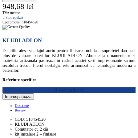
948,68 lei
TVA inclusa
Stoc epuizat
Cod produs:
518454520
KLUDI ADLON
Detaliile alese si aliajul auriu pentru finisarea nobila a suprafetei dau acel
plus de valoare bateriilor KLUDI ADLON. Abundenta ornamentelor si
maiestria artizanala pastreaza in cadrul acestei serii impresionante sarmul
secolului trecut. Flerul nostalgic este armonizat cu tehnologia moderna a
bateriilor.
Referinte specifice
Adauga in cos
Descriere
Review
COD: 518454520
KLUDI ADLON
Comutator cu 2 căi
kit instalare 2 – finisare