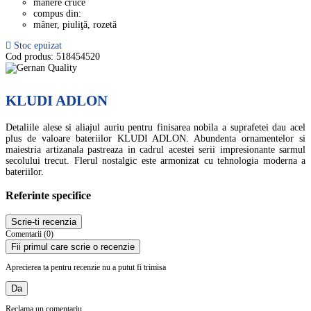
mânere cruce
compus din:
mâner, piuliţă, rozetă
Stoc epuizat
Cod produs:
518454520
KLUDI ADLON
Detaliile alese si aliajul auriu pentru finisarea nobila a suprafetei dau acel
plus de valoare bateriilor KLUDI ADLON. Abundenta ornamentelor si
maiestria artizanala pastreaza in cadrul acestei serii impresionante sarmul
secolului trecut. Flerul nostalgic este armonizat cu tehnologia moderna a
bateriilor.
Referinte specifice
Scrie-ti recenzia
Comentarii (0)
Fii primul care scrie o recenzie
Aprecierea ta pentru recenzie nu a putut fi trimisa
Da
Reclama un comentariu