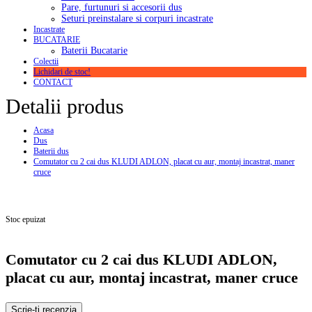
Pare, furtunuri si accesorii dus
Seturi preinstalare si corpuri incastrate
Incastrate
BUCATARIE
Baterii Bucatarie
Colectii
Lichidari de stoc!
CONTACT
Detalii produs
Acasa
Dus
Baterii dus
Comutator cu 2 cai dus KLUDI ADLON, placat cu aur, montaj incastrat, maner
cruce
Stoc epuizat
Comutator cu 2 cai dus KLUDI ADLON,
placat cu aur, montaj incastrat, maner cruce
Scrie-ti recenzia