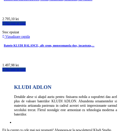
2.795,10 lei
Nu este in stoc
Stoc epuizat
Vizualizare rapida
Baterie KLUDI BALANCE, alb crom, monocomanda dus, incastrata,...
1.497,98 lei
Nu este in stoc
KLUDI ADLON
Detaliile alese si aliajul auriu pentru finisarea nobila a suprafetei dau acel
plus de valoare bateriilor KLUDI ADLON. Abundenta ornamentelor si
maiestria artizanala pastreaza in cadrul acestei serii impresionante sarmul
secolului trecut. Flerul nostalgic este armonizat cu tehnologia moderna a
bateriilor.
Fii la curent cu cele mai noi promotii! Aboneaza-te la newsletterul Kludi Studio.