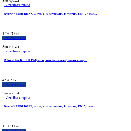
Stoc epuizat
Vizualizare rapida
Baterie KLUDI BOZZ, auriu, dus, termostata, incastrata, DN15, buton...
1.730,30 lei
Nu este in stoc
Stoc epuizat
Vizualizare rapida
Robinet dus KLUDI 1926, crom, montaj incastrat, maner cruce,...
475,87 lei
Nu este in stoc
Stoc epuizat
Vizualizare rapida
Baterie KLUDI BOZZ, auriu, dus, termostata, incastrata, DN15, buton...
1.730,30 lei
Nu este in stoc