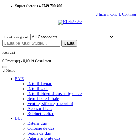
Suport clienti:
+4 0749 700 400
Intra in cont
Cont nou
Toate categoriile
Cauta
icon cart
0 Produs(e)
- 0,00 lei
Cosul meu
Meniu
BAIE
Baterii lavoar
Baterii cada
Baterii bideu si dusuri igienice
Seturi baterii baie
Ventile, sifoane, racorduri
Accesorii baie
Robineti coltar
DUS
Baterii dus
Coloane de dus
Seturi de dus
Palarii si brate dus