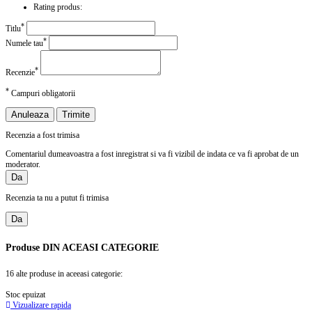
Rating produs:
*
Titlu
*
Numele tau
*
Recenzie
*
Campuri obligatorii
Anuleaza
Trimite
Recenzia a fost trimisa
Comentariul dumeavoastra a fost inregistrat si va fi vizibil de indata ce va fi aprobat de un
moderator.
Da
Recenzia ta nu a putut fi trimisa
Da
Produse
DIN ACEASI CATEGORIE
16 alte produse in aceeasi categorie:
Stoc epuizat
Vizualizare rapida