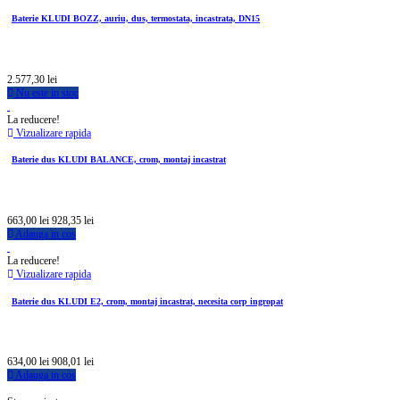
Baterie KLUDI BOZZ, auriu, dus, termostata, incastrata, DN15
2.577,30 lei
Nu este in stoc
La reducere!
Vizualizare rapida
Baterie dus KLUDI BALANCE, crom, montaj incastrat
663,00 lei
928,35 lei
Adauga in cos
La reducere!
Vizualizare rapida
Baterie dus KLUDI E2, crom, montaj incastrat, necesita corp ingropat
634,00 lei
908,01 lei
Adauga in cos