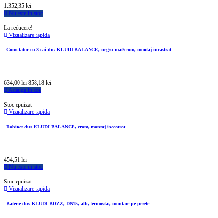
1.352,35 lei
Nu este in stoc
La reducere!
Vizualizare rapida
Comutator cu 3 cai dus KLUDI BALANCE, negru mat/crom, montaj incastrat
634,00 lei
858,18 lei
Adauga in cos
Stoc epuizat
Vizualizare rapida
Robinet dus KLUDI BALANCE, crom, montaj incastrat
454,51 lei
Nu este in stoc
Stoc epuizat
Vizualizare rapida
Baterie dus KLUDI BOZZ, DN15, alb, termostat, montare pe perete