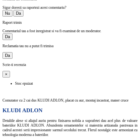
Sigur doresti sa raportezi acest comentariu?
Nu
Da
Raport trimis
Comentariul tau a fost inregistrat si va fi examinat de un moderator.
Da
Reclamatia tau nu a putut fi trimisa
Da
Scrie-ti recenzia
×
Stoc epuizat
Comutator cu 2 cai dus KLUDI ADLON, placat cu aur, montaj incastrat, maner cruce
KLUDI ADLON
Detaliile alese si aliajul auriu pentru finisarea nobila a suprafetei dau acel plus de valoare
bateriilor KLUDI ADLON. Abundenta ornamentelor si maiestria artizanala pastreaza in
cadrul acestei serii impresionante sarmul secolului trecut. Flerul nostalgic este armonizat cu
tehnologia moderna a bateriilor.