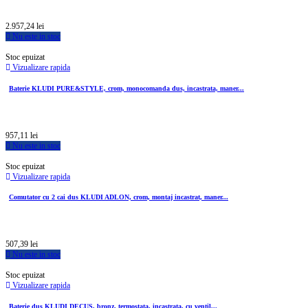
2.957,24 lei
Nu este in stoc
Stoc epuizat
Vizualizare rapida
Baterie KLUDI PURE&STYLE, crom, monocomanda dus, incastrata, maner...
957,11 lei
Nu este in stoc
Stoc epuizat
Vizualizare rapida
Comutator cu 2 cai dus KLUDI ADLON, crom, montaj incastrat, maner...
507,39 lei
Nu este in stoc
Stoc epuizat
Vizualizare rapida
Baterie dus KLUDI DECUS, bronz, termostata, incastrata, cu ventil...