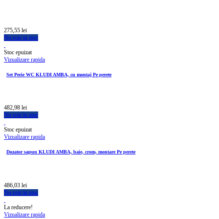
275,55 lei
Nu este in stoc
Stoc epuizat
Vizualizare rapida
Set Perie WC KLUDI AMBA, cu montaj Pe perete
482,98 lei
Nu este in stoc
Stoc epuizat
Vizualizare rapida
Dozator sapun KLUDI AMBA, baie, crom, montare Pe perete
486,03 lei
Nu este in stoc
La reducere!
Vizualizare rapida