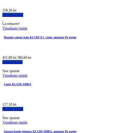
318,26 lei
Nu este in stoc
La reducere!
Vizualizare rapida
Dozator sapun baie KLUDI E2, crom, montare Pe perete
451,00 lei
580,60 lei
Adauga in cos
Stoc epuizat
Vizualizare rapida
Cuier KLUDI AMBA
127,10 lei
Nu este in stoc
Stoc epuizat
Vizualizare rapida
Suport hartie igienica KLUDI AMBA, montare Pe perete