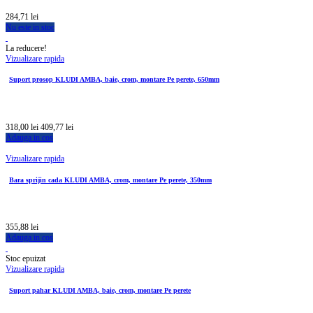
284,71 lei
Nu este in stoc
La reducere!
Vizualizare rapida
Suport prosop KLUDI AMBA, baie, crom, montare Pe perete, 650mm
318,00 lei
409,77 lei
Adauga in cos
Vizualizare rapida
Bara sprijin cada KLUDI AMBA, crom, montare Pe perete, 350mm
355,88 lei
Adauga in cos
Stoc epuizat
Vizualizare rapida
Suport pahar KLUDI AMBA, baie, crom, montare Pe perete