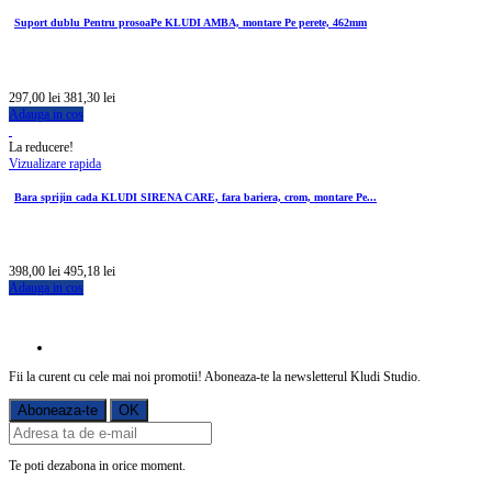
Suport dublu Pentru prosoaPe KLUDI AMBA, montare Pe perete, 462mm
297,00 lei
381,30 lei
Adauga in cos
La reducere!
Vizualizare rapida
Bara sprijin cada KLUDI SIRENA CARE, fara bariera, crom, montare Pe...
398,00 lei
495,18 lei
Adauga in cos
Fii la curent cu cele mai noi promotii! Aboneaza-te la newsletterul Kludi Studio.
Te poti dezabona in orice moment.