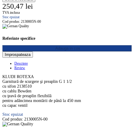
250,47 lei
TVA inclusa
Stoc epuizat
Cod produs:
2130005N-00
Referinte specifice
Adauga in cos
Descriere
Review
KLUDI ROTEXA
Garnitură de scurgere şi preaplin G 1 1/2
cu sifon 2138510
cu cablu Bowden
cu ţeavă de preaplin flexibilă
pentru adâncimea montării de până la 450 mm
cu capac ventil
Stoc epuizat
Cod produs:
2130005N-00