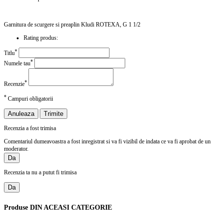
Garnitura de scurgere si preaplin Kludi ROTEXA, G 1 1/2
Rating produs:
*
Titlu
*
Numele tau
*
Recenzie
*
Campuri obligatorii
Anuleaza
Trimite
Recenzia a fost trimisa
Comentariul dumeavoastra a fost inregistrat si va fi vizibil de indata ce va fi aprobat de un
moderator.
Da
Recenzia ta nu a putut fi trimisa
Da
Produse
DIN ACEASI CATEGORIE