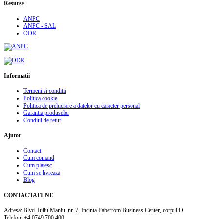
Resurse
ANPC
ANPC - SAL
ODR
Informatii
Termeni si conditii
Politica cookie
Politica de prelucrare a datelor cu caracter personal
Garantia produselor
Conditii de retur
Ajutor
Contact
Cum comand
Cum platesc
Cum se livreaza
Blog
CONTACTATI-NE
Adresa:
Blvd. Iuliu Maniu, nr. 7, Incinta Faberrom Business Center, corpul O
Telefon:
+4 0749 700 400