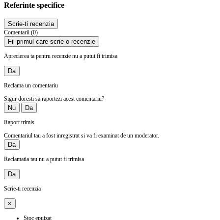
Referinte specifice
Scrie-ti recenzia
Comentarii (0)
Fii primul care scrie o recenzie
Aprecierea ta pentru recenzie nu a putut fi trimisa
Da
Reclama un comentariu
Sigur doresti sa raportezi acest comentariu?
Nu
Da
Raport trimis
Comentariul tau a fost inregistrat si va fi examinat de un moderator.
Da
Reclamatia tau nu a putut fi trimisa
Da
Scrie-ti recenzia
×
Stoc epuizat