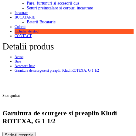
Pare, furtunuri si accesorii dus
Seturi preinstalare si corpuri incastrate
Incastrate
BUCATARIE
Baterii Bucatarie
Colectii
Lichidari de stoc!
CONTACT
Detalii produs
Acasa
Baie
Accesorii baie
Garnitura de scurgere si preaplin Kludi ROTEXA, G 1 1/2
Stoc epuizat
Garnitura de scurgere si preaplin Kludi
ROTEXA, G 1 1/2
Scrie-ti recenzia