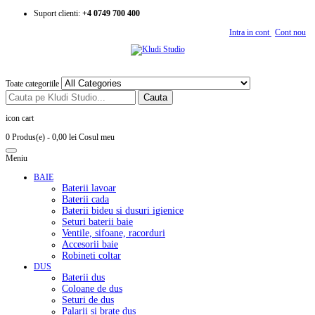
Suport clienti:
+4 0749 700 400
Intra in cont
Cont nou
Toate categoriile
Cauta
icon cart
0 Produs(e)
- 0,00 lei
Cosul meu
Meniu
BAIE
Baterii lavoar
Baterii cada
Baterii bideu si dusuri igienice
Seturi baterii baie
Ventile, sifoane, racorduri
Accesorii baie
Robineti coltar
DUS
Baterii dus
Coloane de dus
Seturi de dus
Palarii si brate dus