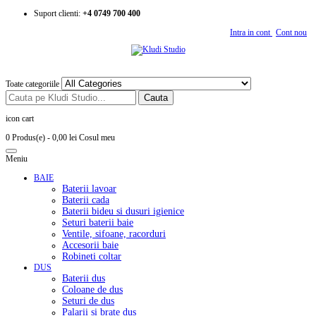
Suport clienti:
+4 0749 700 400
Intra in cont
Cont nou
Toate categoriile
Cauta
icon cart
0 Produs(e)
- 0,00 lei
Cosul meu
Meniu
BAIE
Baterii lavoar
Baterii cada
Baterii bideu si dusuri igienice
Seturi baterii baie
Ventile, sifoane, racorduri
Accesorii baie
Robineti coltar
DUS
Baterii dus
Coloane de dus
Seturi de dus
Palarii si brate dus