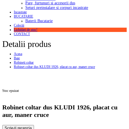
Pare, furtunuri si accesorii dus
Seturi preinstalare si corpuri incastrate
Incastrate
BUCATARIE
Baterii Bucatarie
Colectii
Lichidari de stoc!
CONTACT
Detalii produs
Acasa
Baie
Robineti coltar
Robinet coltar dus KLUDI 1926, placat cu aur, maner cruce
Stoc epuizat
Robinet coltar dus KLUDI 1926, placat cu
aur, maner cruce
Scrie-ti recenzia