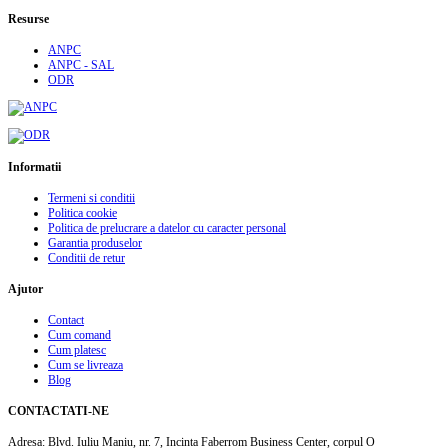
Resurse
ANPC
ANPC - SAL
ODR
Informatii
Termeni si conditii
Politica cookie
Politica de prelucrare a datelor cu caracter personal
Garantia produselor
Conditii de retur
Ajutor
Contact
Cum comand
Cum platesc
Cum se livreaza
Blog
CONTACTATI-NE
Adresa:
Blvd. Iuliu Maniu, nr. 7, Incinta Faberrom Business Center, corpul O