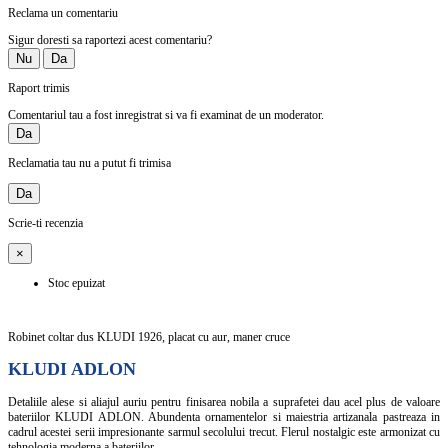
Reclama un comentariu
Sigur doresti sa raportezi acest comentariu?
Nu
Da
Raport trimis
Comentariul tau a fost inregistrat si va fi examinat de un moderator.
Da
Reclamatia tau nu a putut fi trimisa
Da
Scrie-ti recenzia
×
Stoc epuizat
Robinet coltar dus KLUDI 1926, placat cu aur, maner cruce
KLUDI ADLON
Detaliile alese si aliajul auriu pentru finisarea nobila a suprafetei dau acel plus de valoare
bateriilor KLUDI ADLON. Abundenta ornamentelor si maiestria artizanala pastreaza in
cadrul acestei serii impresionante sarmul secolului trecut. Flerul nostalgic este armonizat cu
tehnologia moderna a bateriilor.