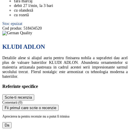
fără marcaj
debit 27 l/min, la 3 bari
cu olandeză
cu rozetă
Stoc epuizat
Cod produs:
518434520
KLUDI ADLON
Detaliile alese si aliajul auriu pentru finisarea nobila a suprafetei dau acel
plus de valoare bateriilor KLUDI ADLON. Abundenta ornamentelor si
maiestria artizanala pastreaza in cadrul acestei serii impresionante sarmul
secolului trecut. Flerul nostalgic este armonizat cu tehnologia moderna a
bateriilor.
Referinte specifice
Scrie-ti recenzia
Comentarii (0)
Fii primul care scrie o recenzie
Aprecierea ta pentru recenzie nu a putut fi trimisa
Da