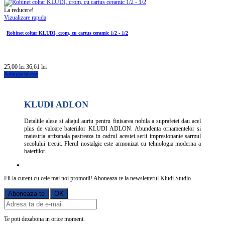
La reducere!
Vizualizare rapida
Robinet coltar KLUDI, crom, cu cartus ceramic 1/2 - 1/2
25,00 lei
36,61 lei
Adauga in cos
KLUDI ADLON
Detaliile alese si aliajul auriu pentru finisarea nobila a suprafetei dau acel
plus de valoare bateriilor KLUDI ADLON. Abundenta ornamentelor si
maiestria artizanala pastreaza in cadrul acestei serii impresionante sarmul
secolului trecut. Flerul nostalgic este armonizat cu tehnologia moderna a
bateriilor.
Fii la curent cu cele mai noi promotii! Aboneaza-te la newsletterul Kludi Studio.
Te poti dezabona in orice moment.