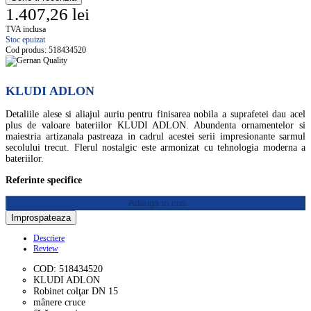
1.407,26 lei
TVA inclusa
Stoc epuizat
Cod produs:
518434520
KLUDI ADLON
Detaliile alese si aliajul auriu pentru finisarea nobila a suprafetei dau acel
plus de valoare bateriilor KLUDI ADLON. Abundenta ornamentelor si
maiestria artizanala pastreaza in cadrul acestei serii impresionante sarmul
secolului trecut. Flerul nostalgic este armonizat cu tehnologia moderna a
bateriilor.
Referinte specifice
Adauga in cos
Descriere
Review
COD: 518434520
KLUDI ADLON
Robinet colţar DN 15
mânere cruce