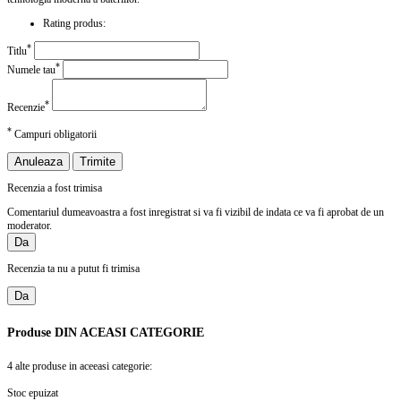
Rating produs:
*
Titlu
*
Numele tau
*
Recenzie
*
Campuri obligatorii
Anuleaza
Trimite
Recenzia a fost trimisa
Comentariul dumeavoastra a fost inregistrat si va fi vizibil de indata ce va fi aprobat de un
moderator.
Da
Recenzia ta nu a putut fi trimisa
Da
Produse
DIN ACEASI CATEGORIE
4 alte produse in aceeasi categorie:
Stoc epuizat