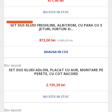
471,90 lei
NU ESTE IN STOC
LA REDUCERE!
SET DUS KLUDI FRESHLINE, ALB/CROM, CU PARA CU 3
JETURI, FURTUN SI...
872,00 lei
1.041,21 lei
ADAUGA IN COS
Stoc epuizat
SET DUS KLUDI ADLON, PLACAT CU AUR, MONTARE PE
PERETE, CU COT RACORD
2.135,29 lei
NU ESTE IN STOC
Stoc epuizat