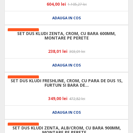
604,00 lei
1.105,27 lei
ADAUGA IN COS
LA REDUCERE!
SET DUS KLUDI ZENTA, CROM, CU BARA 600MM,
MONTARE PE PERETE
238,01 lei
303,01 lei
ADAUGA IN COS
LA REDUCERE!
SET DUS KLUDI FRESHLINE, CROM, CU PARA DE DUS 1S,
FURTUN SI BARA DE...
349,00 lei
472,82 lei
ADAUGA IN COS
LA REDUCERE!
SET DUS KLUDI ZENTA, ALB/CROM, CU BARA 900MM,
MONTARE PE PERETE,...