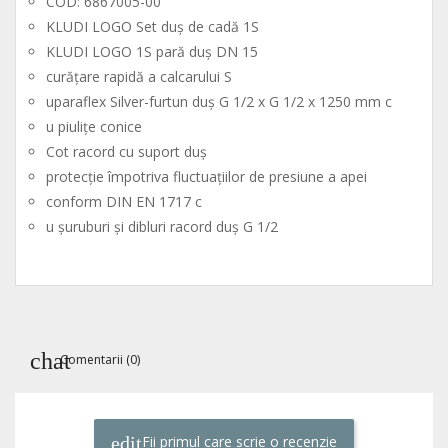
COD: 6867005-00
KLUDI LOGO Set duş de cadă 1S
KLUDI LOGO 1S pară duş DN 15
curăţare rapidă a calcarului S
uparaflex Silver-furtun duş G 1/2 x G 1/2 x 1250 mm c
u piuliţe conice
Cot racord cu suport duş
protecţie împotriva fluctuaţiilor de presiune a apei
conform DIN EN 1717 c
u şuruburi şi dibluri racord duş G 1/2
Comentarii (0)
Fii primul care scrie o recenzie