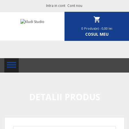
Intra in cont
Cont nou
0 Produs(e)
- 0,00 lei
COSUL MEU
DETALII PRODUS