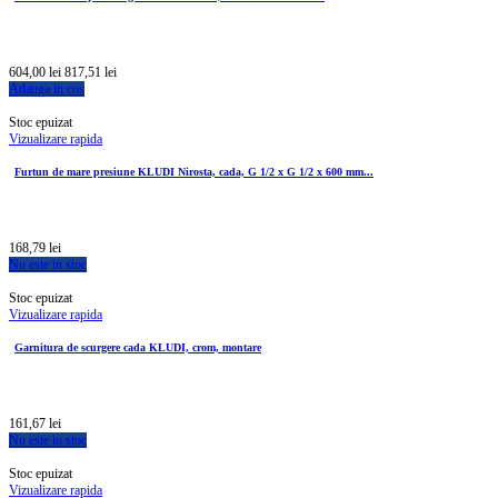
604,00 lei
817,51 lei
Adauga in cos
Stoc epuizat
Vizualizare rapida
Furtun de mare presiune KLUDI Nirosta, cada, G 1/2 x G 1/2 x 600 mm...
168,79 lei
Nu este in stoc
Stoc epuizat
Vizualizare rapida
Garnitura de scurgere cada KLUDI, crom, montare
161,67 lei
Nu este in stoc
Stoc epuizat
Vizualizare rapida