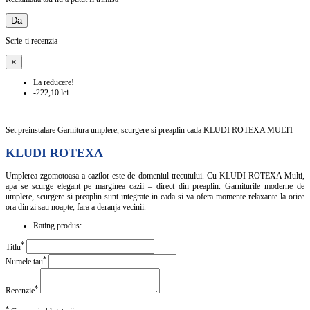
Da
Scrie-ti recenzia
×
La reducere!
-222,10 lei
Set preinstalare Garnitura umplere, scurgere si preaplin cada KLUDI ROTEXA MULTI
KLUDI ROTEXA
Umplerea zgomotoasa a cazilor este de domeniul trecutului. Cu KLUDI ROTEXA Multi,
apa se scurge elegant pe marginea cazii – direct din preaplin. Garniturile moderne de
umplere, scurgere si preaplin sunt integrate in cada si va ofera momente relaxante la orice
ora din zi sau noapte, fara a deranja vecinii.
Rating produs:
*
Titlu
*
Numele tau
*
Recenzie
*