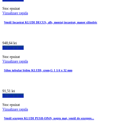
Stoc epuizat
Vizualizare rapida
Ventil Incastrat KLUDI DECUS, alb, montaj incastrat, maner cilindric
948,64 lei
Nu este in stoc
Stoc epuizat
Vizualizare rapida
Sifon tubular bideu KLUDI, crom,G 1 1/4 x 32 mm
91,51 lei
Nu este in stoc
Stoc epuizat
Vizualizare rapida
Ventil scurgere KLUDI PUSH-OPeN, negru mat, ventil de scurgere...