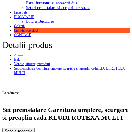
Pare, furtunuri si accesorii dus
Seturi preinstalare si corpuri incastrate
Incastrate
BUCATARIE
Baterii Bucatarie
Colectii
Lichidari de stoc!
CONTACT
Detalii produs
Acasa
Baie
Ventile, sifoane, racorduri
Set preinstalare Garnitura umplere, scurgere si preaplin cada KLUDI ROTEXA
MULTI
La reducere!
Set preinstalare Garnitura umplere, scurgere
si preaplin cada KLUDI ROTEXA MULTI
Scrie-ti recenzia