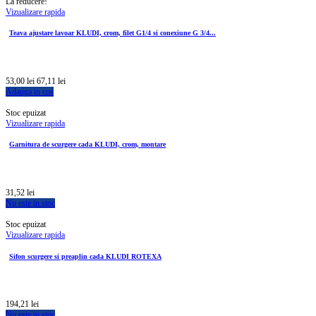
La reducere!
Vizualizare rapida
Teava ajustare lavoar KLUDI, crom, filet G1/4 si conexiune G 3/4...
53,00 lei
67,11 lei
Adauga in cos
Stoc epuizat
Vizualizare rapida
Garnitura de scurgere cada KLUDI, crom, montare
31,52 lei
Nu este in stoc
Stoc epuizat
Vizualizare rapida
Sifon scurgere si preaplin cada KLUDI ROTEXA
194,21 lei
Nu este in stoc