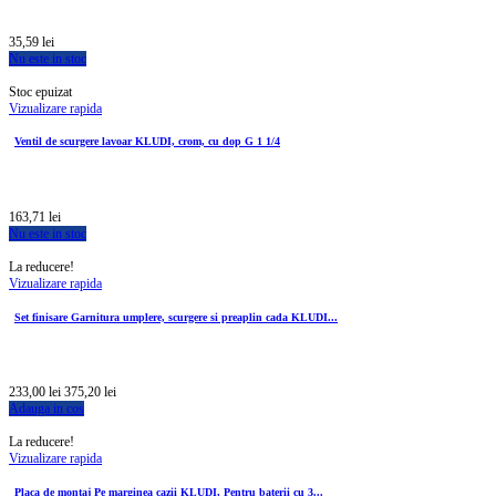
35,59 lei
Nu este in stoc
Stoc epuizat
Vizualizare rapida
Ventil de scurgere lavoar KLUDI, crom, cu dop G 1 1/4
163,71 lei
Nu este in stoc
La reducere!
Vizualizare rapida
Set finisare Garnitura umplere, scurgere si preaplin cada KLUDI...
233,00 lei
375,20 lei
Adauga in cos
La reducere!
Vizualizare rapida
Placa de montaj Pe marginea cazii KLUDI, Pentru baterii cu 3...