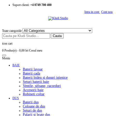
Suport clienti:
+4 0749 700 400
Intra in cont
Cont nou
Toate categoriile
Cauta
icon cart
0 Produs(e)
- 0,00 lei
Cosul meu
Meniu
BAIE
Baterii lavoar
Baterii cada
Baterii bideu si dusuri igienice
Seturi baterii baie
Ventile, sifoane, racorduri
Accesorii baie
Robineti coltar
DUS
Baterii dus
Coloane de dus
Seturi de dus
Palarii si brate dus