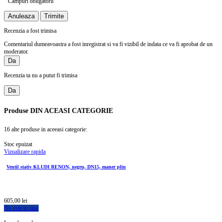
Campuri obligatorii
Anuleaza
Trimite
Recenzia a fost trimisa
Comentariul dumeavoastra a fost inregistrat si va fi vizibil de indata ce va fi aprobat de un
moderator.
Da
Recenzia ta nu a putut fi trimisa
Da
Produse
DIN ACEASI CATEGORIE
16 alte produse in aceeasi categorie:
Stoc epuizat
Vizualizare rapida
Ventil stativ KLUDI RENON, negru, DN15, maner plin
605,00 lei
Nu este in stoc