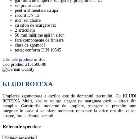
garnitură de umplere, scurgere şi preaplin G 1 1/2
set preinstalare
pentru alimentare cu apă
racord DN 15
incl. set clătire
cu sifon de scurgere fix
2 articulaţii
50 mm înălţime apă în sifon
fără componente de finisare
clasă de zgomot I
testat conform DIN 19545
Ultimele produse in stoc
Cod produs:
2131500-00
KLUDI ROTEXA
Umplerea zgomotoasa a cazilor este de domeniul trecutului. Cu KLUDI
ROTEXA Multi, apa se scurge elegant pe marginea cazii – direct din
preaplin. Garniturile moderne de umplere, scurgere si preaplin sunt
integrate in cada si va ofera momente relaxante la orice ora din zi sau
noapte, fara a deranja vecinii.
Referinte specifice
Scrie-ti recenzia