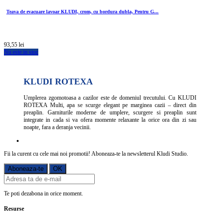
Teava de evacuare lavoar KLUDI, crom, cu bordura dubla, Pentru G...
93,55 lei
Nu este in stoc
KLUDI ROTEXA
Umplerea zgomotoasa a cazilor este de domeniul trecutului. Cu KLUDI
ROTEXA Multi, apa se scurge elegant pe marginea cazii – direct din
preaplin. Garniturile moderne de umplere, scurgere si preaplin sunt
integrate in cada si va ofera momente relaxante la orice ora din zi sau
noapte, fara a deranja vecinii.
Fii la curent cu cele mai noi promotii! Aboneaza-te la newsletterul Kludi Studio.
Te poti dezabona in orice moment.
Resurse