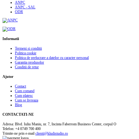
ANPC
ANPC - SAL
ODR
Informatii
Termeni si conditii
Politica cookie
Politica de prelucrare a datelor cu caracter personal
Garantia produselor
Conditii de retur
Ajutor
Contact
Cum comand
Cum platesc
Cum se livreaza
Blog
CONTACTATI-NE
Adresa:
Blvd. Iuliu Maniu, nr. 7, Incinta Faberrom Business Center, corpul O
Telefon:
+4 0749 700 400
Trimite-ne prin e-mail
clienti@kludistudio.ro