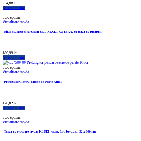
234,88 lei
Nu este in stoc
Stoc epuizat
Vizualizare rapida
Sifon scurgere si preaplin cada KLUDI ROTEXA, cu teava de preaplin...
180,99 lei
Nu este in stoc
Stoc epuizat
Vizualizare rapida
Prelungitor Pentru baterie de Perete Kludi
170,82 lei
Nu este in stoc
Stoc epuizat
Vizualizare rapida
Teava de evacuare lavoar KLUDI, crom, fara bordura, 32 x 300mm