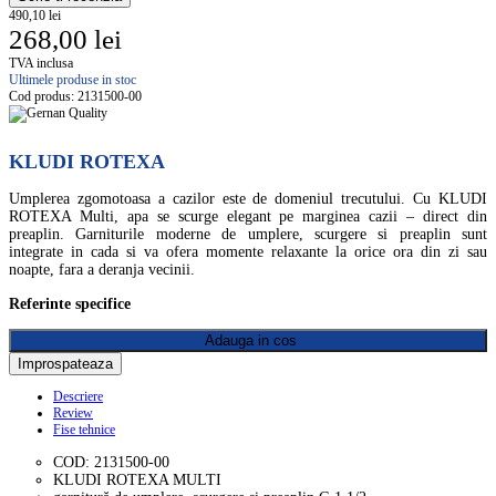
490,10 lei
268,00 lei
TVA inclusa
Ultimele produse in stoc
Cod produs:
2131500-00
KLUDI ROTEXA
Umplerea zgomotoasa a cazilor este de domeniul trecutului. Cu KLUDI
ROTEXA Multi, apa se scurge elegant pe marginea cazii – direct din
preaplin. Garniturile moderne de umplere, scurgere si preaplin sunt
integrate in cada si va ofera momente relaxante la orice ora din zi sau
noapte, fara a deranja vecinii.
Referinte specifice
Adauga in cos
Descriere
Review
Fise tehnice
COD: 2131500-00
KLUDI ROTEXA MULTI