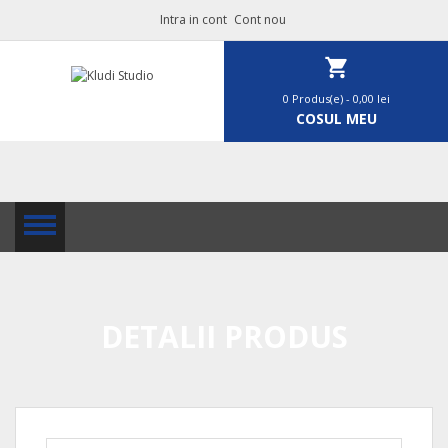
Intra in cont
Cont nou
0 Produs(e)
- 0,00 lei
COSUL MEU
DETALII PRODUS