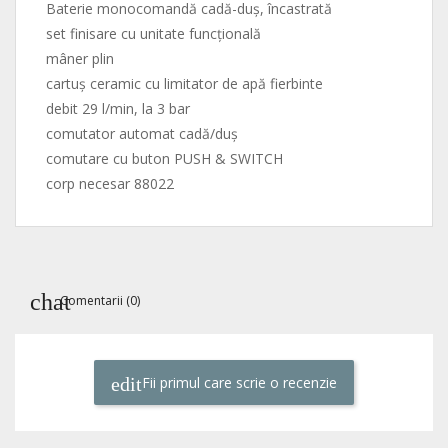
Baterie monocomandă cadă-duş, încastrată
set finisare cu unitate funcţională
mâner plin
cartuş ceramic cu limitator de apă fierbinte
debit 29 l/min, la 3 bar
comutator automat cadă/duş
comutare cu buton PUSH & SWITCH
corp necesar 88022
Comentarii (0)
Fii primul care scrie o recenzie