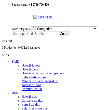
Suport clienti:
+4 0749 700 400
Toate categoriile
Cauta
icon cart
0 Produs(e)
- 0,00 lei
Cosul meu
Meniu
BAIE
Baterii lavoar
Baterii cada
Baterii bideu si dusuri igienice
Seturi baterii baie
Ventile, sifoane, racorduri
Accesorii baie
Robineti coltar
DUS
Baterii dus
Coloane de dus
Seturi de dus
Palarii si brate dus