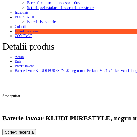
Pare, furtunuri si accesorii dus
Seturi preinstalare si corpuri incastrate
Incastrate
BUCATARIE
Baterii Bucatarie
Colectii
Lichidari de stoc!
CONTACT
Detalii produs
Acasa
Baie
Baterii lavoar
Baterie lavoar KLUDI PURESTYLE, negru-mat, Perlator M 24 x 1, fara ventil, lu
Stoc epuizat
Baterie lavoar KLUDI PURESTYLE, negru-mat,
Scrie-ti recenzia