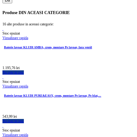
Da
Produse
DIN ACEASI CATEGORIE
16 alte produse in aceeasi categorie:
Stoc epuizat
Vizualizare rapida
Baterie lavoar KLUDI AMBA, crom, montare Pe lavoar, fara ventil
1.195,76 lei
Nu este in stoc
Stoc epuizat
Vizualizare rapida
Baterie lavoar KLUDI PURE&EASY, crom, montare Pe lavoar, Pe blat,...
543,99 lei
Nu este in stoc
Stoc epuizat
Vizualizare rapida