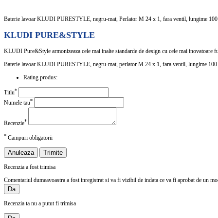
Baterie lavoar KLUDI PURESTYLE, negru-mat, Perlator M 24 x 1, fara ventil, lungime 10
KLUDI PURE&STYLE
KLUDI Pure&Style armonizeaza cele mai inalte standarde de design cu cele mai inovatoare funct
Baterie lavoar KLUDI PURESTYLE, negru-mat, perlator M 24 x 1, fara ventil, lungime 10
Rating produs:
*
Titlu
*
Numele tau
*
Recenzie
*
Campuri obligatorii
Anuleaza
Trimite
Recenzia a fost trimisa
Comentariul dumeavoastra a fost inregistrat si va fi vizibil de indata ce va fi aprobat de un mo
Da
Recenzia ta nu a putut fi trimisa