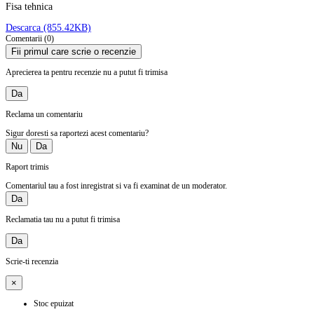
Fisa tehnica
Descarca (855.42KB)
Comentarii (0)
Fii primul care scrie o recenzie
Aprecierea ta pentru recenzie nu a putut fi trimisa
Da
Reclama un comentariu
Sigur doresti sa raportezi acest comentariu?
Nu
Da
Raport trimis
Comentariul tau a fost inregistrat si va fi examinat de un moderator.
Da
Reclamatia tau nu a putut fi trimisa
Da
Scrie-ti recenzia
×
Stoc epuizat