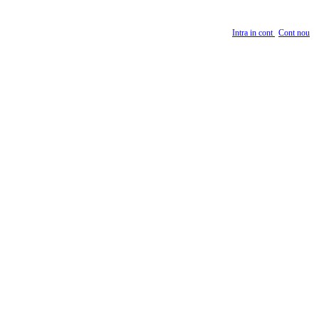
Intra in cont
Cont nou