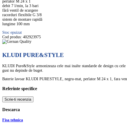
perlator M 24 x 1
debit 7 l/min, la 3 bari
fără ventil de scurgere
racorduri flexibile G 3/8
sistem de montare rapidă
lungime 100 mm
Stoc epuizat
Cod produs:
402923975
KLUDI PURE&STYLE
KLUDI Pure&Style armonizeaza cele mai inalte standarde de design cu cele mai
gust nu depinde de buget.
Baterie lavoar KLUDI PURESTYLE, negru-mat, perlator M 24 x 1, fara ven
Referinte specifice
Scrie-ti recenzia
Descarca
Fisa tehnica