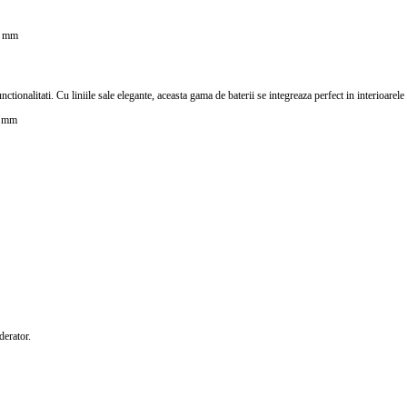
0 mm
ionalitati. Cu liniile sale elegante, aceasta gama de baterii se integreaza perfect in interioar
0 mm
derator.