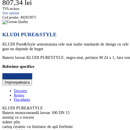
807,34 lei
TVA inclusa
Stoc epuizat
Cod produs:
402923975
KLUDI PURE&STYLE
KLUDI Pure&Style armonizeaza cele mai inalte standarde de design cu cele mai
gust nu depinde de buget.
Baterie lavoar KLUDI PURESTYLE, negru-mat, perlator M 24 x 1, fara ven
Referinte specifice
Adauga in cos
Descriere
Review
Fise tehnice
KLUDI PURE&STYLE
Baterie monocomandă lavoar 100 DN 15
montaj cu o trecere
mâner plin
cartuş ceramic cu limitator de apă fierbinte