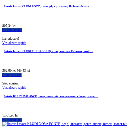
Baterie lavoar KLUDI BOZZ, crom, pipa pivotanta, limitator de apa...
807,34 lei
Nu este in stoc
La reducere!
Vizualizare rapida
Baterie lavoar KLUDI PURE&SOLID, crom, montare Pe lavoar, ventil...
362,00 lei
449,43 lei
Adauga in cos
Stoc epuizat
Vizualizare rapida
Baterie KLUDI BALANCE, crom, incastrata, monocomanda lavoar, maner...
1.301,96 lei
Nu este in stoc